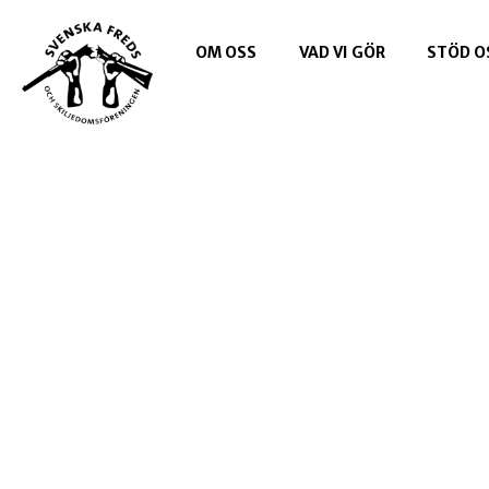
OM OSS
VAD VI GÖR
STÖD O