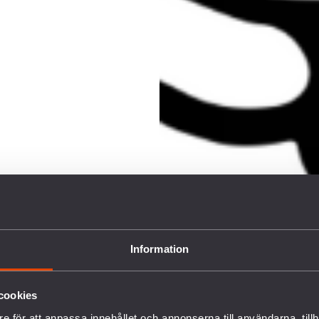
Information
RED &
cookies
e för att anpassa innehållet och annonserna till användarna, tillh