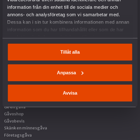
Nedrustning
information från din enhet till de sociala medier och
Sverige och Nato
annons- och analysföretag som vi samarbetar med.
Militäravtalet med USA (DCA)
Dessa kan i sin tur kombinera informationen med annan
Rysslands krig i Ukraina
information som du har tillhandahållit eller som de har
Situationen i Palestina och Israel
samlat in när du har använt deras tjänster.
Hållbar fred och säkerhet
Försvars- och säkerhetspolitik
Unga och värnplikten
Tillåt alla
Fredstidningen PAX
Fredspodden
Anpassa
STÖD OSS
Avvisa
Bli medlem
Ge en gåva
Gåvoshop
Gåvobevis
Skänk en minnesgåva
Företagsgåva