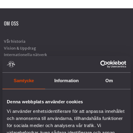
OM OSS
Vår historia
Vision & Uppdrag
Internationella nätverk
Föreningsinformation
Lediga tjänster
English
Samtycke
Information
Om
Kontakt
Pressrum
Om kakor
Denna webbplats använder cookies
VAD VI GÖR
Vi använder enhetsidentifierare för att anpassa innehållet
och annonserna till användarna, tillhandahålla funktioner
för sociala medier och analysera vår trafik. Vi
Arbete mot vapenexport
vidarebefordrar även sådana identifierare och annan