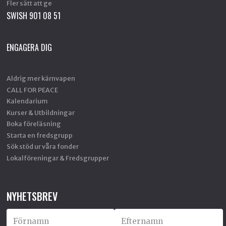
Fler sätt att ge
SWISH 901 08 51
ENGAGERA DIG
Aldrig mer kärnvapen
CALL FOR PEACE
Kalendarium
Kurser & Utbildningar
Boka föreläsning
Starta en fredsgrupp
Sök stöd ur våra fonder
Lokalföreningar & Fredsgrupper
NYHETSBREV