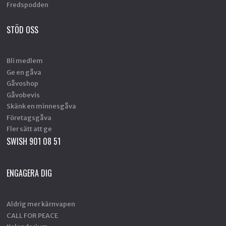
Fredspodden
STÖD OSS
Bli medlem
Ge en gåva
Gåvoshop
Gåvobevis
Skänk en minnesgåva
Företagsgåva
Fler sätt att ge
SWISH 901 08 51
ENGAGERA DIG
Aldrig mer kärnvapen
CALL FOR PEACE