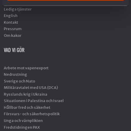
Föreningsinformation
Lediga tjänster
English
Kontakt
Pressrum
Om kakor
VAD VI GÖR
Arbete mot vapenexport
Nedrustning
Sverige och Nato
Militäravtalet med USA (DCA)
Rysslands krig i Ukraina
Situationen i Palestina och Israel
Hållbar fred och säkerhet
Försvars- och säkerhetspolitik
Unga och värnplikten
Fredstidningen PAX