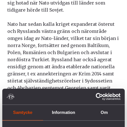
sig hotad när Nato utvidgas till länder som
tidigare hörde till Sovjet.
Nato har sedan kalla kriget expanderat österut
och Rysslands västra gräns och närområde
omges idag av Nato-länder, vilket tar sin början i
norra Norge, fortsätter ned genom Baltikum,
Polen, Rumänien och Bulgarien och avslutar i
nordöstra Turkiet
. Ryssland har också agerat
ensidigt genom att ändra etablerade nationella
gränser, t ex annekteringen av Krim 2014 samt
störtat självständighetsrörelser i Sydossetien
och Abchazien gentemot Georgien samt varit
inblandad i konflikten i östra Ukraina
. Såklart
skiljer sig dessa ”expanderingar” sig markant
från varandra. Natos expandering har skett
Samtycke
Information
Om
genom länders egna beslut att aktivt gå med i
Nato, medans tex Rysslands annektering av