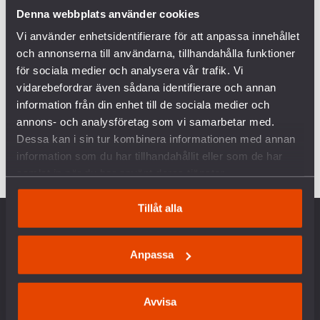
Krim har skett med våld och mot internationell
Denna webbplats använder cookies
rätt. Men att se till Natos expansion utifrån ett
Vi använder enhetsidentifierare för att anpassa innehållet
”ryskt perspektiv” kan ge viktiga insikter i
och annonserna till användarna, tillhandahålla funktioner
arbetet för konfliktförebyggande i regionen.
för sociala medier och analysera vår trafik. Vi
Denna expansion av båda sidor visar också
vidarebefordrar även sådana identifierare och annan
tydligt att Putin inte har kunnat avskräckas och
information från din enhet till de sociala medier och
att just militära muskler och avskräckning
annons- och analysföretag som vi samarbetar med.
endast verkar leda till ännu mer spänningar.
Dessa kan i sin tur kombinera informationen med annan
information som du har tillhandahållit eller som de har
samlat in när du har använt deras tjänster.
Tillåt alla
OM OSS
Anpassa
Vår historia
Vision & Uppdrag
Avvisa
Internationella nätverk