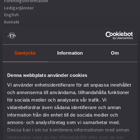
Föreningsinformation
Lediga tjänster
English
Kontakt
Pressrum
Om kakor
VAD VI GÖR
Samtycke
Information
Om
Arbete mot vapenexport
Denna webbplats använder cookies
Nedrustning
Sverige och Nato
Vi använder enhetsidentifierare för att anpassa innehållet
Militäravtalet med USA (DCA)
och annonserna till användarna, tillhandahålla funktioner
Rysslands krig i Ukraina
för sociala medier och analysera vår trafik. Vi
Situationen i Palestina och Israel
vidarebefordrar även sådana identifierare och annan
Hållbar fred och säkerhet
information från din enhet till de sociala medier och
Försvars- och säkerhetspolitik
annons- och analysföretag som vi samarbetar med.
Unga och värnplikten
Dessa kan i sin tur kombinera informationen med annan
Fredstidningen PAX
information som du har tillhandahållit eller som de har