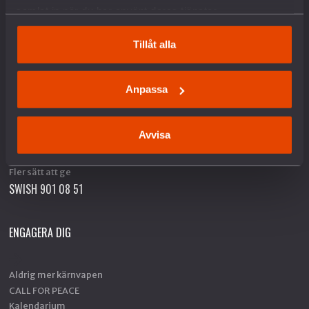
Fredspodden
samlat in när du har använt deras tjänster.
STÖD OSS
Tillåt alla
Bli medlem
Anpassa
Ge en gåva
Gåvoshop
Gåvobevis
Avvisa
Skänk en minnesgåva
Företagsgåva
Fler sätt att ge
SWISH 901 08 51
ENGAGERA DIG
Aldrig mer kärnvapen
CALL FOR PEACE
Kalendarium