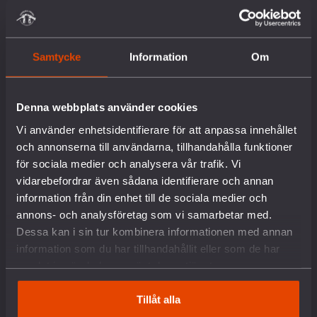
Arbete mot vapenexport
Nedrustning
Samtycke
Information
Om
Sverige och Nato
Militäravtalet med USA (DCA)
Rysslands krig i Ukraina
Denna webbplats använder cookies
Situationen i Palestina och Israel
Vi använder enhetsidentifierare för att anpassa innehållet
Hållbar fred och säkerhet
och annonserna till användarna, tillhandahålla funktioner
Försvars- och säkerhetspolitik
Unga och värnplikten
för sociala medier och analysera vår trafik. Vi
Fredstidningen PAX
vidarebefordrar även sådana identifierare och annan
Fredspodden
information från din enhet till de sociala medier och
annons- och analysföretag som vi samarbetar med.
STÖD OSS
Dessa kan i sin tur kombinera informationen med annan
information som du har tillhandahållit eller som de har
samlat in när du har använt deras tjänster.
Bli medlem
Ge en gåva
Tillåt alla
Gåvoshop