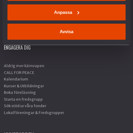
Gåvobevis
Skänk en minnesgåva
Anpassa
Företagsgåva
Fler sätt att ge
SWISH 901 08 51
Avvisa
ENGAGERA DIG
Aldrig mer kärnvapen
CALL FOR PEACE
Kalendarium
Kurser & Utbildningar
Boka föreläsning
Starta en fredsgrupp
Sök stöd ur våra fonder
Lokalföreningar & Fredsgrupper