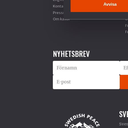
Avvisa
Kontakt
H
Pressrum
F
Om kakor
U
F
F
NYHETSBREV
SV
Sven