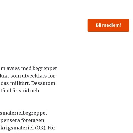
Bli medlem!
om avses med begreppet
dukt som utvecklats för
ndas militärt. Dessutom
stånd är stöd och
gsmaterielbegreppet
ompensera företagen
 krigsmateriel (ÖK). För