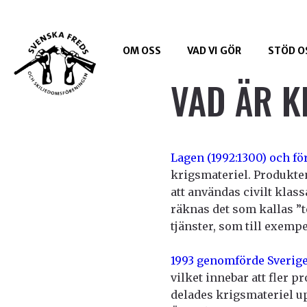
OM OSS
VAD VI GÖR
STÖD O
VAD ÄR K
Lagen (1992:1300) och f
krigsmateriel. Produkten
att användas civilt klas
räknas det som kallas ”t
tjänster, som till exemp
1993 genomförde Sverig
vilket innebar att fler 
delades krigsmateriel up