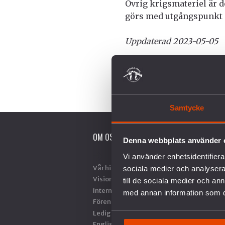
Övrig krigsmateriel är d
görs med utgångspunkt i
Uppdaterad 2023-05-05
Samtycke
OM OSS
V
Denna webbplats använder 
Vi använder enhetsidentifierar
Vår historia
A
sociala medier och analysera 
Vision & Uppdrag
N
till de sociala medier och a
Internationella nätverk
S
med annan information som du 
Föreningsinformation
M
Lediga tjänster
R
English
S