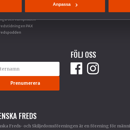
Anpassa
ållbar fred och säkerhet
Fler sätt att ge
SWISH 901 08 51
örsvars- och säkerhetspolitik
nga och värnplikten
redstidningen PAX
redspodden
FÖLJ OSS
ENSKA FREDS
ska Freds- och Skiljedomsföreningen är en förening för männi