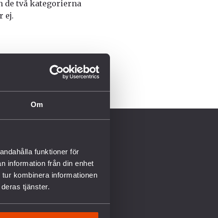
n de två kategorierna
 ej.
Om
ENGAGERA DIG
andahålla funktioner för
Aldrig mer kärnvapen
n information från din enhet
CALL FOR PEACE
 tur kombinera informationen
Kalendarium
deras tjänster.
Kurser & Utbildningar
Boka föreläsning
Starta en fredsgrupp