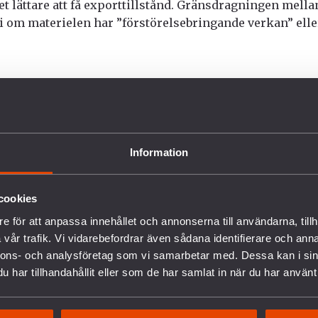
et lättare att få exporttillstånd. Gränsdragningen mella
 om materielen har ”förstörelsebringande verkan” eller
Information
AD VI GÖR
STÖD OSS
cookies
e för att anpassa innehållet och annonserna till användarna, tillh
rbete mot vapenexport
Bli medlem
vår trafik. Vi vidarebefordrar även sådana identifierare och anna
edrustning
Ge en gåva
nnons- och analysföretag som vi samarbetar med. Dessa kan i sin
verige och Nato
Gåvoshop
har tillhandahållit eller som de har samlat in när du har använt 
ilitäravtalet med USA (DCA)
Gåvobevis
ysslands krig i Ukraina
Skänk en minnesgåva
ituationen i Palestina och Israel
Företagsgåva