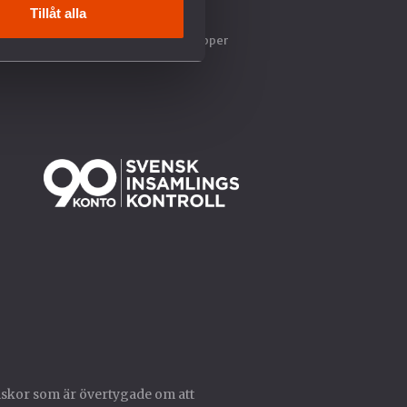
Tillåt alla
Sök stöd ur våra fonder
Lokalföreningar & Fredsgrupper
skor som är övertygade om att