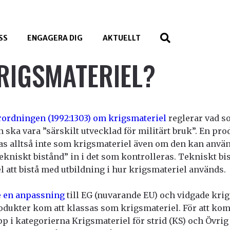
SS
ENGAGERA DIG
AKTUELLT
RIGSMATERIEL?
örordningen (1992:1303) om krigsmateriel
reglerar vad s
 ska vara ”särskilt utvecklad för militärt bruk”. En pro
sas alltså inte som krigsmateriel även om den kan anvä
ekniskt bistånd” in i det som kontrolleras. Tekniskt bi
el att bistå med utbildning i hur krigsmateriel används.
e en anpassning
till EG (nuvarande EU) och vidgade kri
produkter kom att klassas som krigsmateriel. För att k
p i kategorierna Krigsmateriel för strid (KS) och Övrig