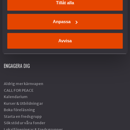
Bli medlem
Tillåt alla
Ge en gåva
Gåvoshop
Gåvobevis
Anpassa
Skänk en minnesgåva
Företagsgåva
Avvisa
Fler sätt att ge
SWISH 901 08 51
ENGAGERA DIG
Aldrig mer kärnvapen
CALL FOR PEACE
Kalendarium
Kurser & Utbildningar
Boka föreläsning
Starta en fredsgrupp
Sök stöd ur våra fonder
Lokalföreningar & Fredsgrupper