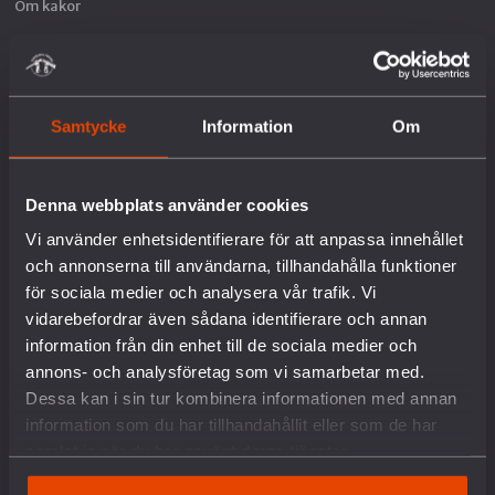
Om kakor
VAD VI GÖR
Samtycke
Information
Om
Arbete mot vapenexport
Nedrustning
Sverige och Nato
Militäravtalet med USA (DCA)
Denna webbplats använder cookies
Rysslands krig i Ukraina
Vi använder enhetsidentifierare för att anpassa innehållet
Situationen i Palestina och Israel
och annonserna till användarna, tillhandahålla funktioner
Hållbar fred och säkerhet
för sociala medier och analysera vår trafik. Vi
Försvars- och säkerhetspolitik
vidarebefordrar även sådana identifierare och annan
Unga och värnplikten
information från din enhet till de sociala medier och
Fredstidningen PAX
annons- och analysföretag som vi samarbetar med.
Fredspodden
Dessa kan i sin tur kombinera informationen med annan
information som du har tillhandahållit eller som de har
STÖD OSS
samlat in när du har använt deras tjänster.