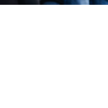
GE BORT ETT MEDLEMSKAP
Ju fler vi är som står upp för freden, desto lättare
är det för oss att påverka politiker och
beslutsfattare till att fatta kloka beslut. Du som
medlem vet ju redan varför Svenska Freds
behövs, och vi är så glada att du värvar fler
likasinnade till föreningen!
SÅ HÄR GÖR DU:
Ge bort ett medlemskap
här
!
Den du vill värva får ett SMS med en länk för att