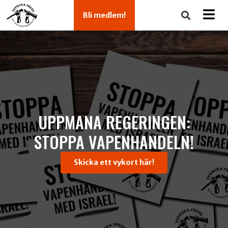
Bli medlem!
UPPMANA REGERINGEN:
STOPPA VAPENHANDELN!
Skicka ett vykort här!