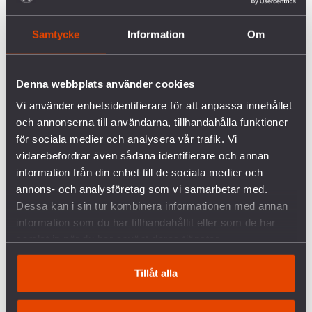
DITT ENGAGEMANG HAR BETYDELSE
Samtycke
Information
Om
Människor över hela världen samlas nu för att visa
Denna webbplats använder cookies
sitt motstånd mot våldet och kriget mellan Israel
och Hamas. Genom manifestationer,
Vi använder enhetsidentifierare för att anpassa innehållet
demonstrationer och andra stödaktioner kan vi alla
och annonserna till användarna, tillhandahålla funktioner
bidra till att visa engagemang och motstånd.
för sociala medier och analysera vår trafik. Vi
vidarebefordrar även sådana identifierare och annan
information från din enhet till de sociala medier och
Vykortsaktionen är en pusselbit i ett stort arbete för
annons- och analysföretag som vi samarbetar med.
att sätta press på makthavare att fördöma våldet
Dessa kan i sin tur kombinera informationen med annan
och ta steg mot en fredligare värld.
information som du har tillhandahållit eller som de har
samlat in när du har använt deras tjänster.
Ditt engagemang har betydelse.
Tillåt alla
VARFÖR BER VI OM EN GÅVA?