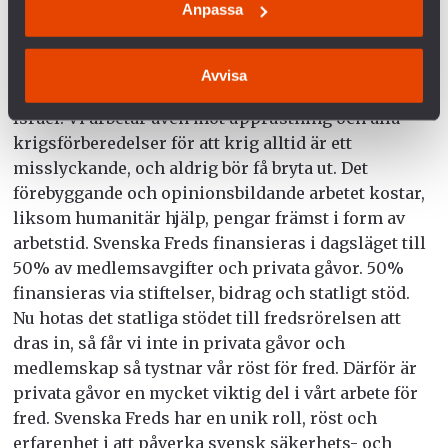
Anpassa
Vi på Svenska Freds arbetar intensivt med politisk
påverkan, opinionsbildning och mobilisering för
Avvisa
att få ett slut på kriget och våldet mellan Hamas och
Israel. Vi arbetar även mot upprustning och alla
krigsförberedelser för att krig alltid är ett
misslyckande, och aldrig bör få bryta ut. Det
förebyggande och opinionsbildande arbetet kostar,
liksom humanitär hjälp, pengar främst i form av
arbetstid. Svenska Freds finansieras i dagsläget till
50% av medlemsavgifter och privata gåvor. 50%
finansieras via stiftelser, bidrag och statligt stöd.
Nu hotas det statliga stödet till fredsrörelsen att
dras in, så får vi inte in privata gåvor och
medlemskap så tystnar vår röst för fred. Därför är
privata gåvor en mycket viktig del i vårt arbete för
fred. Svenska Freds har en unik roll, röst och
erfarenhet i att påverka svensk säkerhets- och