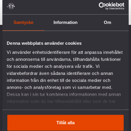
Samtycke
Information
Om
OM OSS
Denna webbplats använder cookies
Vi använder enhetsidentifierare för att anpassa innehållet
Vår historia
och annonserna till användarna, tillhandahålla funktioner
Vision & Uppdrag
för sociala medier och analysera vår trafik. Vi
Internationella nätverk
vidarebefordrar även sådana identifierare och annan
Föreningsinformation
information från din enhet till de sociala medier och
Lediga tjänster
annons- och analysföretag som vi samarbetar med.
English
Dessa kan i sin tur kombinera informationen med annan
Kontakt
information som du har tillhandahållit eller som de har
Pressrum
samlat in när du har använt deras tjänster.
Om kakor
Tillåt alla
VAD VI GÖR