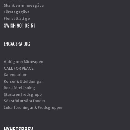
Skänk en minnesgåva
Företagsgåva
Fler sätt att ge
SWISH 901 08 51
ENGAGERA DIG
Aldrig mer kärnvapen
CALL FOR PEACE
Kalendarium
Kurser & Utbildningar
Boka föreläsning
Starta en fredsgrupp
Sök stöd ur våra fonder
Lokalföreningar & Fredsgrupper
NYHETSBREV