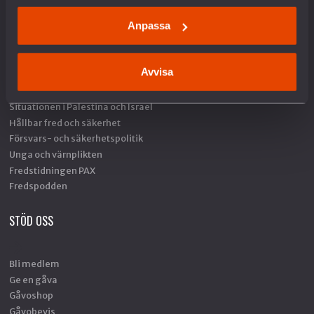
Anpassa
Arbete mot vapenexport
Nedrustning
Sverige och Nato
Avvisa
Militäravtalet med USA (DCA)
Rysslands krig i Ukraina
Situationen i Palestina och Israel
Hållbar fred och säkerhet
Försvars- och säkerhetspolitik
Unga och värnplikten
Fredstidningen PAX
Fredspodden
STÖD OSS
Bli medlem
Ge en gåva
Gåvoshop
Gåvobevis