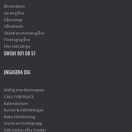
Bli medlem
Ge en gåva
Gåvoshop
Gåvobevis
Skänk en minnesgåva
Företagsgåva
Fler sätt att ge
SWISH 901 08 51
ENGAGERA DIG
Aldrig mer kärnvapen
CALL FOR PEACE
Kalendarium
Kurser & Utbildningar
Boka föreläsning
Starta en fredsgrupp
Sök stöd ur våra fonder