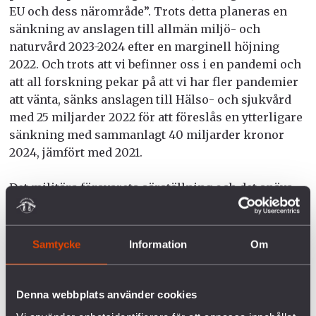
EU och dess närområde”. Trots detta planeras en
sänkning av anslagen till allmän miljö- och
naturvård 2023-2024 efter en marginell höjning
2022. Och trots att vi befinner oss i en pandemi och
att all forskning pekar på att vi har fler pandemier
att vänta, sänks anslagen till Hälso- och sjukvård
med 25 miljarder 2022 för att föreslås en ytterligare
sänkning med sammanlagt 40 miljarder kronor
2024, jämfört med 2021.
Det militära försvarets särställning och det snäva
perspektivet inom svensk säkerhetspolitik är
ohållbar. Andra säkerhetshot måste ställas i
relation till hotet om ett militärt angrepp och
Samtycke
Information
Om
prioriteras långsiktigt såväl politiskt som
ekonomiskt.
Det är dags att skrota övertygelsen om
att ökad militarisering gör oss säkrare och istället
Denna webbplats använder cookies
storsatsa på det långsiktigt förebyggande arbetet