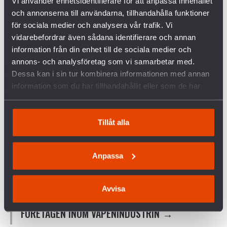
Vi använder enhetsidentifierare för att anpassa innehållet
för hållbar fred och människors säkerhet. Det är
och annonserna till användarna, tillhandahålla funktioner
vår gemensamma framtid och säkerhet som står på
för sociala medier och analysera vår trafik. Vi
spel. Vilket riksdagsparti är först att föreslå en
vidarebefordrar även sådana identifierare och annan
blocköverskridande överenskommelse för att
information från din enhet till de sociala medier och
hantera de mest akuta och sannolika hoten mot
annons- och analysföretag som vi samarbetar med.
allas vår säkerhet?
Dessa kan i sin tur kombinera informationen med annan
information som du har tillhandahållit eller som de har
Agnes Hellström, ordförande Svenska Freds- och
samlat in när du har använt deras tjänster.
Skiljedomsföreningen
Tillåt alla
Länk till debattartikeln.
Anpassa
Avvisa
FÖRETAGEN INOM VAPENINDUSTRIN