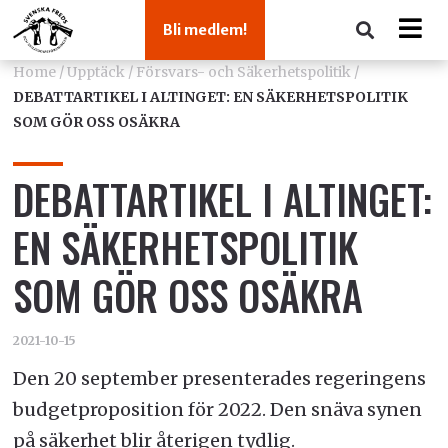
Bli medlem!
Home
/
Upptäck
/
Försvars- och Säkerhetspolitik
/
DEBATTARTIKEL I ALTINGET: EN SÄKERHETSPOLITIK
SOM GÖR OSS OSÄKRA
DEBATTARTIKEL I ALTINGET:
EN SÄKERHETSPOLITIK
SOM GÖR OSS OSÄKRA
2021-10-15
Den 20 september presenterades regeringens
budgetproposition för 2022. Den snäva synen
på säkerhet blir återigen tydlig.