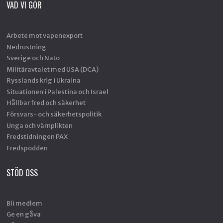
VAD VI GÖR
Arbete mot vapenexport
Nedrustning
Sverige och Nato
Militäravtalet med USA (DCA)
Rysslands krig i Ukraina
Situationen i Palestina och Israel
Hållbar fred och säkerhet
Försvars- och säkerhetspolitik
Unga och värnplikten
Fredstidningen PAX
Fredspodden
STÖD OSS
Bli medlem
Ge en gåva