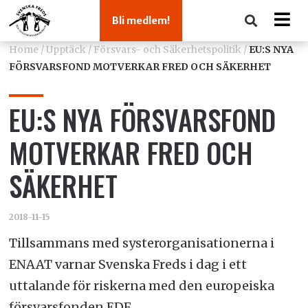
Bli medlem!
Home
/
Upptäck
/
Försvars- och Säkerhetspolitik
/
EU:S NYA
FÖRSVARSFOND MOTVERKAR FRED OCH SÄKERHET
EU:S NYA FÖRSVARSFOND
MOTVERKAR FRED OCH
SÄKERHET
2018-11-15
Tillsammans med systerorganisationerna i
ENAAT varnar Svenska Freds i dag i ett
uttalande för riskerna med den europeiska
försvarsfonden EDF.