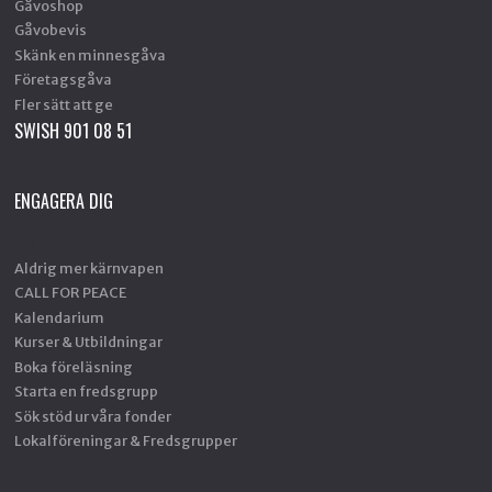
Gåvoshop
Gåvobevis
Skänk en minnesgåva
Företagsgåva
Fler sätt att ge
SWISH 901 08 51
ENGAGERA DIG
Aldrig mer kärnvapen
CALL FOR PEACE
Kalendarium
Kurser & Utbildningar
Boka föreläsning
Starta en fredsgrupp
Sök stöd ur våra fonder
Lokalföreningar & Fredsgrupper