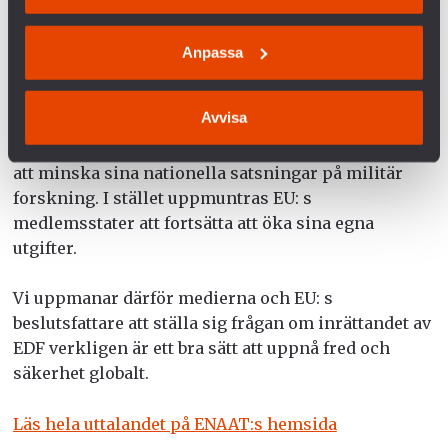
Ett argument för EDF är att det kan finnas fördelar
Anpassa
med att samordna militär forskning och utveckling
inom EU, att det kan innebära besparingar och
Avvisa
minska dubbelarbete. Men som förslaget ser ut idag
är det tydligt att det inte uppmanar medlemsstater
att minska sina nationella satsningar på militär
forskning. I stället uppmuntras EU: s
medlemsstater att fortsätta att öka sina egna
utgifter.
Vi uppmanar därför medierna och EU: s
beslutsfattare att ställa sig frågan om inrättandet av
EDF verkligen är ett bra sätt att uppnå fred och
säkerhet globalt.
Läs hela uttalandet på ENAAT:s hemsida