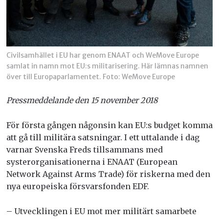
Civilsamhället i EU har genom ENAAT och WeMove Europe
samlat in namn mot EU:s militarisering. Här lämnas namnen
över till Europaparlamentet. Foto: WeMove Europe
Pressmeddelande den 15 november 2018
För första gången någonsin kan EU:s budget komma
att gå till militära satsningar. I ett uttalande i dag
varnar Svenska Freds tillsammans med
systerorganisationerna i ENAAT (European
Network Against Arms Trade) för riskerna med den
nya europeiska försvarsfonden EDF.
– Utvecklingen i EU mot mer militärt samarbete