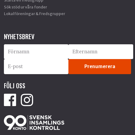
Starta en fredsgrupp
Sök stöd ur våra fonder
Lokalföreningar & Fredsgrupper
NYHETSBREV
FÖLJ OSS