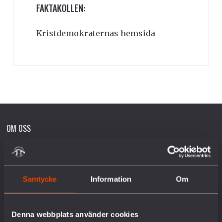
FAKTAKOLLEN:
Kristdemokraternas hemsida
OM OSS
Vår historia
Vision & Uppdrag
Samtycke
Information
Om
Internationella nätverk
Föreningsinformation
Lediga tjänster
Denna webbplats använder cookies
English