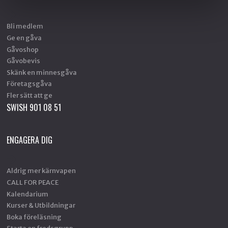
Bli medlem
Ge en gåva
Gåvoshop
Gåvobevis
Skänk en minnesgåva
Företagsgåva
Fler sätt att ge
SWISH 901 08 51
ENGAGERA DIG
Aldrig mer kärnvapen
CALL FOR PEACE
Kalendarium
Kurser & Utbildningar
Boka föreläsning