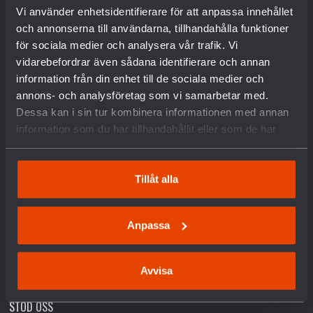
Kontakt
Vi använder enhetsidentifierare för att anpassa innehållet
Pressrum
och annonserna till användarna, tillhandahålla funktioner
Om kakor
för sociala medier och analysera vår trafik. Vi
vidarebefordrar även sådana identifierare och annan
VAD VI GÖR
information från din enhet till de sociala medier och
annons- och analysföretag som vi samarbetar med.
Dessa kan i sin tur kombinera informationen med annan
Arbete mot vapenexport
information som du har tillhandahållit eller som de har
Nedrustning
samlat in när du har använt deras tjänster.
Sverige och Nato
Militäravtalet med USA (DCA)
Rysslands krig i Ukraina
Tillåt alla
Situationen i Palestina och Israel
Hållbar fred och säkerhet
Försvars- och säkerhetspolitik
Anpassa
Unga och värnplikten
Fredstidningen PAX
Avvisa
Fredspodden
STÖD OSS