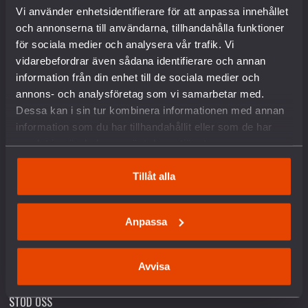
Kontakt
Vi använder enhetsidentifierare för att anpassa innehållet
Pressrum
och annonserna till användarna, tillhandahålla funktioner
Om kakor
för sociala medier och analysera vår trafik. Vi
vidarebefordrar även sådana identifierare och annan
VAD VI GÖR
information från din enhet till de sociala medier och
annons- och analysföretag som vi samarbetar med.
Dessa kan i sin tur kombinera informationen med annan
Arbete mot vapenexport
information som du har tillhandahållit eller som de har
Nedrustning
samlat in när du har använt deras tjänster.
Sverige och Nato
Militäravtalet med USA (DCA)
Rysslands krig i Ukraina
Tillåt alla
Situationen i Palestina och Israel
Hållbar fred och säkerhet
Försvars- och säkerhetspolitik
Anpassa
Unga och värnplikten
Fredstidningen PAX
Avvisa
Fredspodden
STÖD OSS