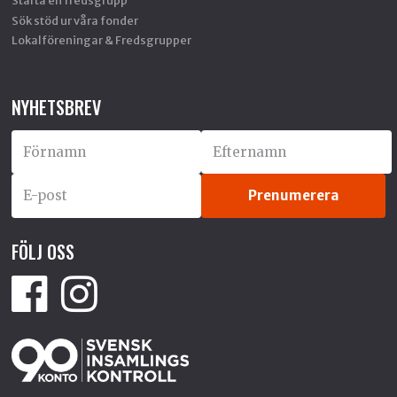
Starta en fredsgrupp
Sök stöd ur våra fonder
Lokalföreningar & Fredsgrupper
NYHETSBREV
FÖLJ OSS