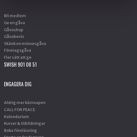
Bli medlem
Ge en gåva
Gåvoshop
Gåvobevis
Skänk en minnesgåva
Företagsgåva
Fler sätt att ge
SWISH 901 08 51
ENGAGERA DIG
Aldrig mer kärnvapen
CALL FOR PEACE
Kalendarium
Kurser & Utbildningar
Boka föreläsning