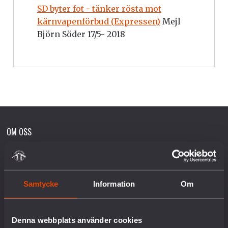
SD byter fot - tänker rösta mot
kärnvapenförbud (Expressen)
Mejl
Björn Söder 17/5- 2018
OM OSS
Vår historia
Vision & Uppdrag
Samtycke
Information
Om
Internationella nätverk
Föreningsinformation
Lediga tjänster
Denna webbplats använder cookies
English