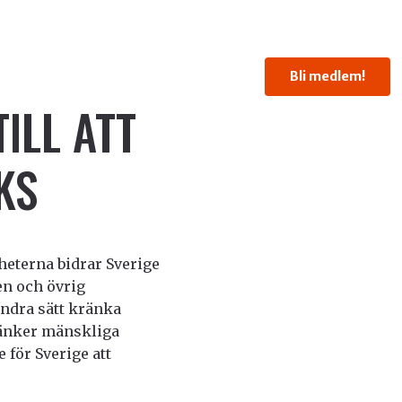
Bli medlem!
ILL ATT
KS
heterna bidrar Sverige
pen och övrig
andra sätt kränka
kränker mänskliga
 för Sverige att