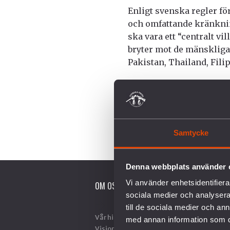
Enligt svenska regler f
och omfattande kränknin
ska vara ett “centralt vil
bryter mot de mänskliga 
Pakistan, Thailand, Fil
Uppdaterad 2021-12-21
Samtycke
Denna webbplats använder 
Vi använder enhetsidentifierar
OM OSS
V
sociala medier och analysera 
till de sociala medier och a
Vår historia
A
med annan information som du 
Vision & Uppdrag
N