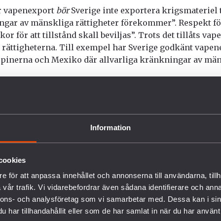
ör vapenexport
bör
Sverige inte exportera krigsmateriel ti
gar av mänskliga rättigheter förekommer”. Respekt fö
lkor för att tillstånd skall beviljas”. Trots det tillåts v
rättigheterna. Till exempel har Sverige godkänt vapene
ippinerna och Mexiko där allvarliga kränkningar av män
Information
cookies
e för att anpassa innehållet och annonserna till användarna, tillh
AD VI GÖR
STÖD OSS
vår trafik. Vi vidarebefordrar även sådana identifierare och anna
nnons- och analysföretag som vi samarbetar med. Dessa kan i sin
rbete mot vapenexport
Bli medlem
har tillhandahållit eller som de har samlat in när du har använt 
edrustning
Ge en gåva