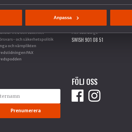
verige och Nato
Gåvoshop
ilitäravtalet med USA (DCA)
Gåvobevis
Anpassa
ysslands krig i Ukraina
Skänk en minnesgåva
ituationen i Palestina och Israel
Företagsgåva
ållbar fred och säkerhet
Fler sätt att ge
SWISH 901 08 51
örsvars- och säkerhetspolitik
nga och värnplikten
redstidningen PAX
redspodden
FÖLJ OSS