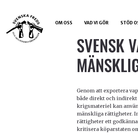
OM OSS
VAD VI GÖR
STÖD O
SVENSK V
MÄNSKLIG
Genom att exportera vape
både direkt och indirekt 
krigsmateriel kan använd
mänskliga rättigheter. I
rättigheter ett godkänna
kritisera köparstaten om 