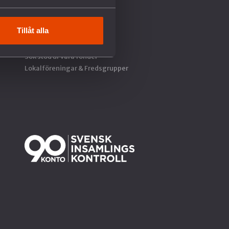
Kalendarium
Kurser & Utbildningar
Tillåt alla
Boka föreläsning
Starta en fredsgrupp
Sök stöd ur våra fonder
Lokalföreningar & Fredsgrupper