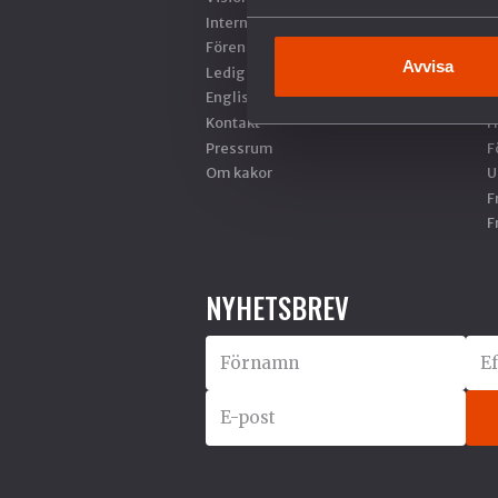
Internationella nätverk
S
Föreningsinformation
M
Avvisa
Lediga tjänster
R
English
S
Kontakt
H
Pressrum
F
Om kakor
U
F
F
NYHETSBREV