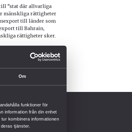
ll ”stat där allvarliga
r mänskliga rättigheter
apenexport till länder som
xport till Bahrain,
skliga rättigheter sker.
Om
andahålla funktioner för
ENGAGERA DIG
n information från din enhet
 tur kombinera informationen
Aldrig mer kärnvapen
deras tjänster.
CALL FOR PEACE