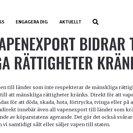
SS
ENGAGERA DIG
AKTUELLT
APENEXPORT BIDRAR T
A RÄTTIGHETER KRÄN
n till länder som inte respekterar de mänskliga rättig
till att mänskliga rättigheter kränks. Direkt för att va
as för att döda, skada, hota, förtrycka, tvinga eller på 
ndirekt innebär även all vapenexport till länder som 
nde av köparstatens agerande. Det gör det också svårare
vi samtidigt sålt eller säljer vapen till staten.