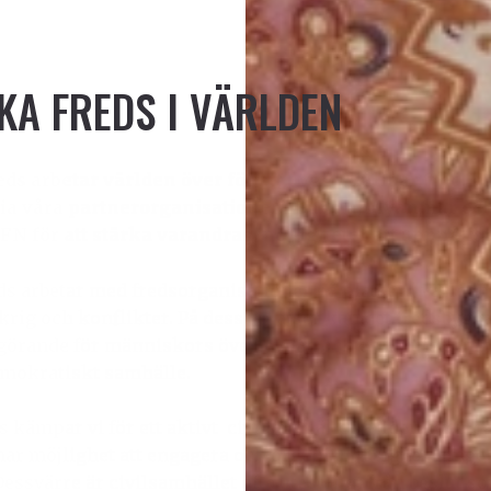
KA FREDS I VÄRLDEN
ds arbetar världen över för att bygga hållbar fred. Vi
via våra partnerorganisationer i Burma/Myanmar och
FN för att stärka varandras möjligheter att uppnå fö
s arbetar med fredsorganisationer på platser i världen
krig och konflikter. På dessa platser kan det fredsbygg
vgörande för människors överlevnad och en förutsättning
emokratiskt samhälle.
kämpar vi för ett aktivt civilsamhälle världen över, d
ar möjlighet att engagera och organisera sig för fung
essvärre är civilsamhället ofta utestängt från beslut 