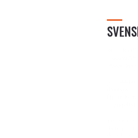
SVENS
Svenska Fre
plats både 
mötesrum i 
Svenska Fred
drabbade av 
bli direkt a
uppnå ett d
Tillsammans 
människor h
demokrati. D