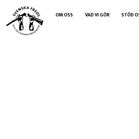
OM OSS
VAD VI GÖR
STÖD O