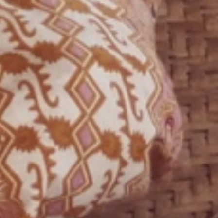
 finns på
 i
rändring.
 som är hårt
ande arbetet
 för att
är
erande
som handlar