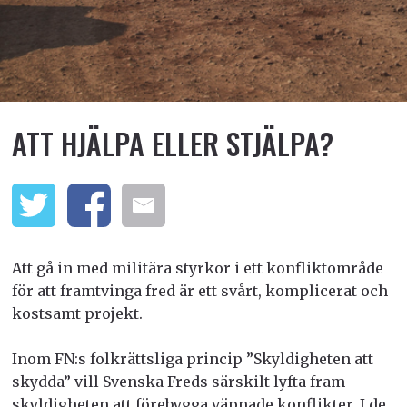
ATT HJÄLPA ELLER STJÄLPA?
Att gå in med militära styrkor i ett konfliktområde
för att framtvinga fred är ett svårt, komplicerat och
kostsamt projekt.
Inom FN:s folkrättsliga princip ”Skyldigheten att
skydda” vill Svenska Freds särskilt lyfta fram
skyldigheten att förebygga väpnade konflikter. I de