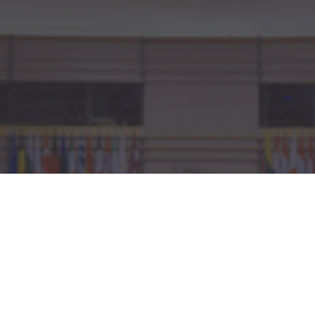
BIDRAR MILITÄRT SAMARBETE INOM EU TILL ÖKAD
SÄKERHET?
Läs mer