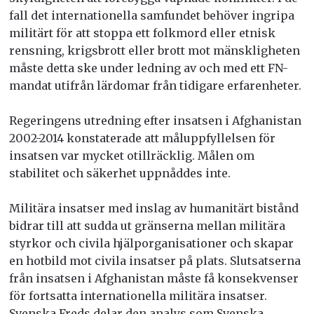
fall det internationella samfundet behöver ingripa
militärt för att stoppa ett folkmord eller etnisk
rensning, krigsbrott eller brott mot mänskligheten
måste detta ske under ledning av och med ett FN-
mandat utifrån lärdomar från tidigare erfarenheter.
Regeringens utredning efter insatsen i Afghanistan
2002-2014 konstaterade att måluppfyllelsen för
insatsen var mycket otillräcklig. Målen om
stabilitet och säkerhet uppnåddes inte.
Militära insatser med inslag av humanitärt bistånd
bidrar till att sudda ut gränserna mellan militära
styrkor och civila hjälporganisationer och skapar
en hotbild mot civila insatser på plats.
Slutsatserna
från insatsen i Afghanistan måste få konsekvenser
för fortsatta internationella militära insatser.
Svenska Freds delar den analys som Svenska