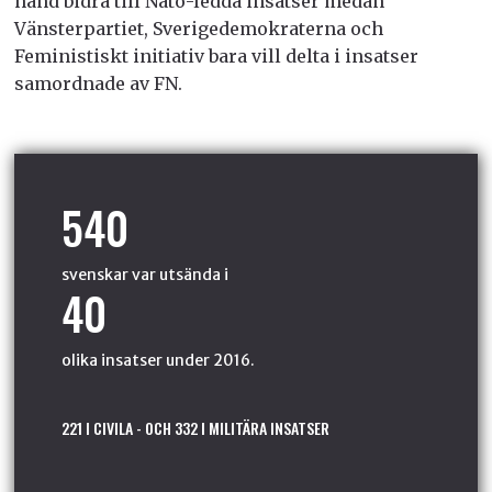
hand bidra till Nato-ledda insatser medan
Vänsterpartiet, Sverigedemokraterna och
Feministiskt initiativ bara vill delta i insatser
samordnade av FN.
540
svenskar var utsända i
40
olika insatser under 2016.
221 I CIVILA - OCH 332 I MILITÄRA INSATSER