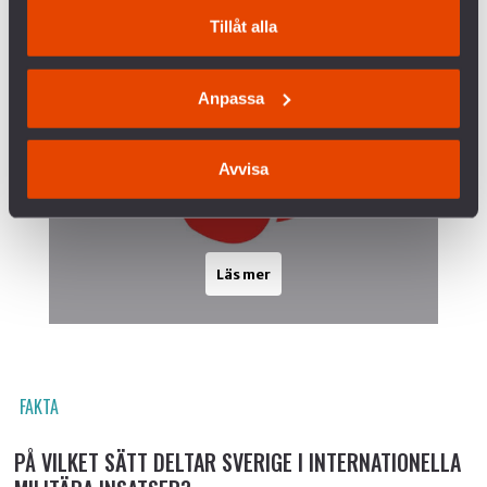
Tillåt alla
Socialdemokraterna
JA
Anpassa
insatser kan samordnas av Nato, EU
eller FN
Avvisa
Läs mer
FAKTA
PÅ VILKET SÄTT DELTAR SVERIGE I INTERNATIONELLA