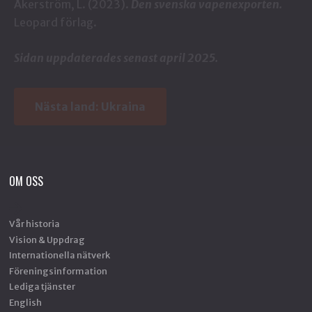
Åkerström, L. (2023).
Den svenska vapenexporten.
Leopard förlag.
Sidan uppdaterades senast april 2025.
Nästa land:
Ukraina
OM OSS
Vår historia
Vision & Uppdrag
Internationella nätverk
Föreningsinformation
Lediga tjänster
English