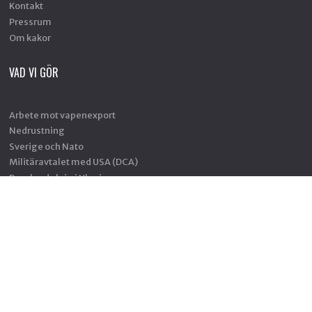
Kontakt
Pressrum
Om kakor
VAD VI GÖR
Arbete mot vapenexport
Nedrustning
Sverige och Nato
Militäravtalet med USA (DCA)
Rysslands krig i Ukraina
Situationen i Palestina och Israel
Hållbar fred och säkerhet
Försvars- och säkerhetspolitik
Unga och värnplikten
Fredstidningen PAX
Fredspodden
STÖD OSS