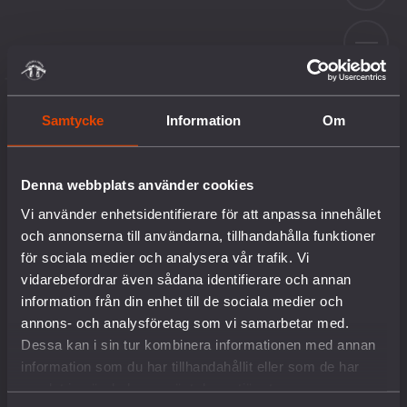
Samtycke
Information
Om
TYSKLAND
VÄLKOMMEN TILL
VAPENKARTAN!
Denna webbplats använder cookies
Vapenkartan är en kunskapsbas där du
Vi använder enhetsidentifierare för att anpassa innehållet
och annonserna till användarna, tillhandahålla funktioner
kan se ett urval av de länder dit svensk
Fri
för sociala medier och analysera vår trafik. Vi
krigsmateriel exporterats, exporteras
vidarebefordrar även sådana identifierare och annan
eller marknadsförs.
information från din enhet till de sociala medier och
annons- och analysföretag som vi samarbetar med.
Klicka på ett land för att läsa om landets relation
Dessa kan i sin tur kombinera informationen med annan
Rank: 1,66
till svensk vapenexport, hur mycket svensk
information som du har tillhandahållit eller som de har
krigsmateriel som har köpts, om landet är i
samlat in när du har använt deras tjänster.
väpnad konflikt, vad landet har för demokratisk