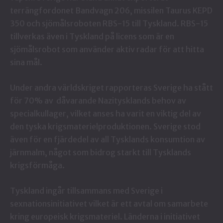
terrängfordonet Bandvagn 206
, missilen Taurus KEPD
350
och sjömålsroboten RBS-15 till Tyskland.
RBS-15
tillverkas även i Tyskland på licens
som är en
sjömålsrobot som använder aktiv radar för att hitta
sina mål.
Under andra världskriget rapporteras Sverige ha stått
för 70% av dåvarande Nazitysklands behov av
specialkullager, vilket anses ha varit en viktig del av
den tyska krigsmaterielproduktionen.
Sverige stod
även för en fjärdedel av all Tysklands konsumtion av
järnmalm, något som bidrog starkt till Tysklands
krigsförmåga.
Tyskland ingår tillsammans med Sverige i
sexnationsinitiativet vilket är ett avtal om samarbete
kring europeisk krigsmateriel. Länderna i initiativet