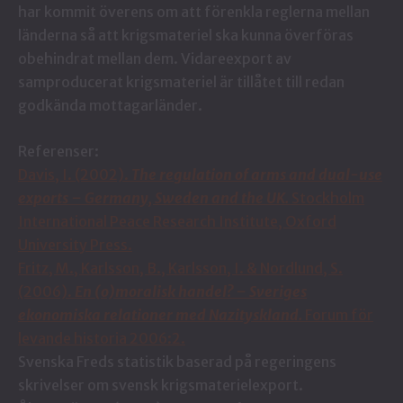
har kommit överens om att förenkla reglerna mellan
länderna så att krigsmateriel ska kunna överföras
obehindrat mellan dem. Vidareexport av
samproducerat krigsmateriel är tillåtet till redan
godkända mottagarländer.
Referenser:
Davis, I. (2002).
The regulation of arms and dual-use
exports – Germany, Sweden and the UK.
Stockholm
International Peace Research Institute, Oxford
University Press.
Fritz, M., Karlsson, B., Karlsson, I. & Nordlund, S.
(2006).
En (o)moralisk handel? – Sveriges
ekonomiska relationer med Nazityskland.
Forum för
levande historia 2006:2.
Svenska Freds statistik baserad på regeringens
skrivelser om svensk krigsmaterielexport.