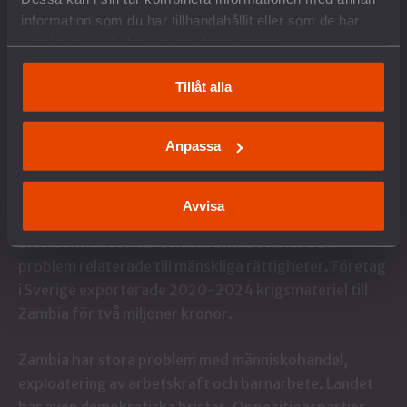
till svensk vapenexport, hur mycket svensk
information som du har tillhandahållit eller som de har
krigsmateriel som har köpts, om landet är i
samlat in när du har använt deras tjänster.
väpnad konflikt, vad landet har för demokratisk
Rank: 1,99
status och respekt för mänskliga rättigheter.
Tillåt alla
Sätt igång!
Anpassa
Avvisa
Den svenska vapenexporten till Zambia kritiseras
eftersom landet har demokratiska brister och
problem relaterade till mänskliga rättigheter. Företag
i Sverige exporterade 2020-2024 krigsmateriel till
Zambia för två miljoner kronor.
Zambia har stora problem med människohandel,
exploatering av arbetskraft och barnarbete. Landet
har även demokratiska brister. Oppositionspartier