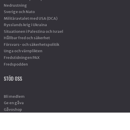
Nedrustning
Sverige och Nato
Militäravtalet med USA (DCA)
Rysslands krig i Ukraina
Situationen i Palestina och Israel
Hållbar fred och säkerhet
Försvars- och säkerhetspolitik
Unga och värnplikten
Fredstidningen PAX
Fredspodden
STÖD OSS
Bli medlem
Ge en gåva
Gåvoshop
Gåvobevis
Skänk en minnesgåva
Företagsgåva