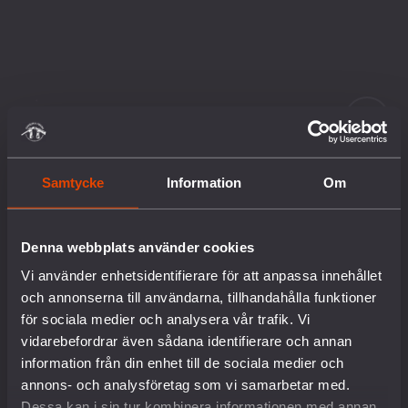
Samtycke
Information
Om
VÄLKOMMEN TILL
VAPENKARTAN!
Denna webbplats använder cookies
ZAMBIA
Vapenkartan är en kunskapsbas där du
Vi använder enhetsidentifierare för att anpassa innehållet
och annonserna till användarna, tillhandahålla funktioner
kan se ett urval av de länder dit svensk
för sociala medier och analysera vår trafik. Vi
krigsmateriel exporterats, exporteras
vidarebefordrar även sådana identifierare och annan
eller marknadsförs.
information från din enhet till de sociala medier och
Delvis fri
annons- och analysföretag som vi samarbetar med.
Klicka på ett land för att läsa om landets relation
Dessa kan i sin tur kombinera informationen med annan