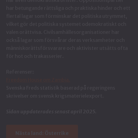
har betungande rättsliga och praktiska hinder och ett
flertal lagar som förminskar det politiska utrymmet,
vilket gör det politiska systemet odemokratiskt och
valen orättvisa. Civilsamhällesorganisationer har
också lagar som försvårar deras verksamheter och
människorättsförsvarare och aktivister utsätts ofta
för hot och trakasserier.
Referenser:
Freedom House om Zambia.
Svenska Freds statistik baserad på regeringens
skrivelser om svensk krigsmaterielexport.
Sidan uppdaterades senast april 2025.
Nästa land:
Österrike