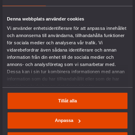
Vår historia
Vision & Uppdrag
Denna webbplats använder cookies
Internationella nätverk
Vi använder enhetsidentifierare för att anpassa innehållet
Föreningsinformation
och annonserna till användarna, tillhandahålla funktioner
Lediga tjänster
English
för sociala medier och analysera vår trafik. Vi
Kontakt
vidarebefordrar även sådana identifierare och annan
Pressrum
information från din enhet till de sociala medier och
Om kakor
annons- och analysföretag som vi samarbetar med.
Dessa kan i sin tur kombinera informationen med annan
VAD VI GÖR
information som du har tillhandahållit eller som de har
samlat in när du har använt deras tjänster.
Arbete mot vapenexport
Tillåt alla
Nedrustning
Sverige och Nato
Militäravtalet med USA (DCA)
Anpassa
Rysslands krig i Ukraina
Situationen i Palestina och Israel