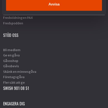
Hållbar fred och säkerhet
Avvisa
Försvars- och säkerhetspolitik
Unga och värnplikten
Fredstidningen PAX
Fredspodden
STÖD OSS
Bli medlem
Ge en gåva
Gåvoshop
Gåvobevis
Skänk en minnesgåva
Företagsgåva
Fler sätt att ge
SWISH 901 08 51
ENGAGERA DIG