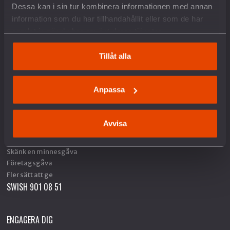
Hållbar fred och säkerhet
Dessa kan i sin tur kombinera informationen med annan
Försvars- och säkerhetspolitik
information som du har tillhandahållit eller som de har
Unga och värnplikten
samlat in när du har använt deras tjänster.
Fredstidningen PAX
Fredspodden
Tillåt alla
STÖD OSS
Anpassa
Bli medlem
Ge en gåva
Avvisa
Gåvoshop
Gåvobevis
Skänk en minnesgåva
Företagsgåva
Fler sätt att ge
SWISH 901 08 51
ENGAGERA DIG