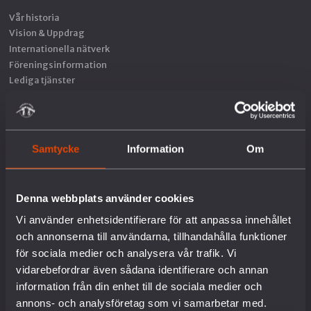
Vår historia
Vision & Uppdrag
Internationella nätverk
Föreningsinformation
Lediga tjänster
English
Kontakt
Pressrum
Om kakor
Samtycke
Information
Om
VAD VI GÖR
Denna webbplats använder cookies
Vi använder enhetsidentifierare för att anpassa innehållet
Arbete mot vapenexport
Nedrustning
och annonserna till användarna, tillhandahålla funktioner
Sverige och Nato
för sociala medier och analysera vår trafik. Vi
Militäravtalet med USA (DCA)
vidarebefordrar även sådana identifierare och annan
Rysslands krig i Ukraina
information från din enhet till de sociala medier och
Situationen i Palestina och Israel
annons- och analysföretag som vi samarbetar med.