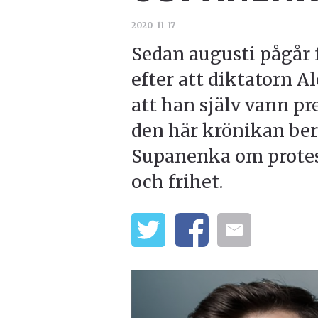
2020-11-17
Sedan augusti pågår f
efter att diktatorn 
att han själv vann pr
den här krönikan ber
Supanenka om protes
och frihet.