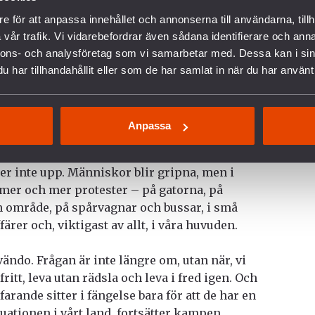
e för att anpassa innehållet och annonserna till användarna, tillh
ialog med de som protesterar och
vår trafik. Vi vidarebefordrar även sådana identifierare och anna
r? Därför att genom att göra det visar de
nnons- och analysföretag som vi samarbetar med. Dessa kan i sin
sig av makten. Och om regeringen förlorar makt
har tillhandahållit eller som de har samlat in när du har använt 
för alla de brott de gjort i det förflutna och
Det är därför som myndigheter kommer
 skrämma människor eftersom rädsla är en
Anpassa
apnet. För nu fungerar det inte längre.
er inte upp. Människor blir gripna, men i
 mer och mer protester – på gatorna, på
och område, på spårvagnar och bussar, i små
ärer och, viktigast av allt, i våra huvuden.
ändo. Frågan är inte längre om, utan när, vi
tt, leva utan rädsla och leva i fred igen. Och
rande sitter i fängelse bara för att de har en
uationen i vårt land, fortsätter kampen.