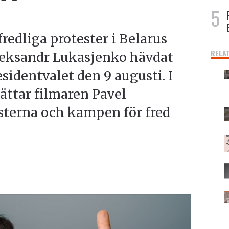
redliga protester i Belarus
RELA
Aleksandr Lukasjenko hävdat
esidentvalet den 9 augusti. I
ättar filmaren Pavel
terna och kampen för fred