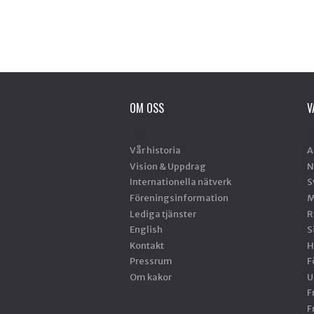
OM OSS
V
Vår historia
A
Vision & Uppdrag
N
Internationella nätverk
S
Föreningsinformation
M
Lediga tjänster
R
English
S
Kontakt
H
Pressrum
F
Om kakor
U
F
F