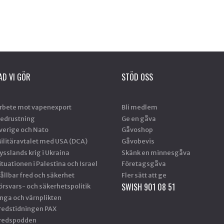
AD VI GÖR
STÖD OSS
rbete mot vapenexport
Bli medlem
edrustning
Ge en gåva
verige och Nato
Gåvoshop
ilitäravtalet med USA (DCA)
Gåvobevis
ysslands krig i Ukraina
Skänk en minnesgåva
ituationen i Palestina och Israel
Företagsgåva
ållbar fred och säkerhet
Fler sätt att ge
SWISH 901 08 51
örsvars- och säkerhetspolitik
nga och värnplikten
redstidningen PAX
redspodden