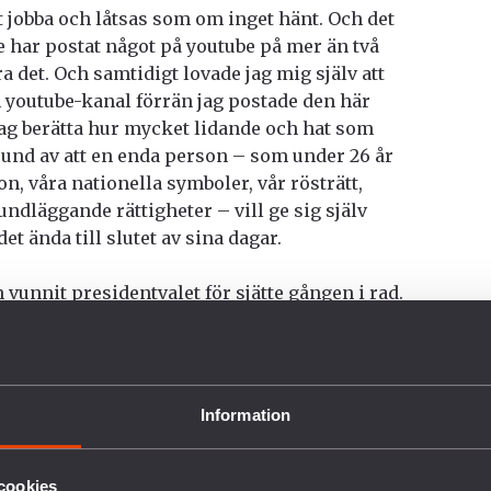
att jobba och låtsas som om inget hänt. Och det
nte har postat något på youtube på mer än två
 det. Och samtidigt lovade jag mig själv att
n youtube-kanal förrän jag postade den här
 jag berätta hur mycket lidande och hat som
rund av att en enda person – som under 26 år
on, våra nationella symboler, vår rösträtt,
rundläggande rättigheter – vill ge sig själv
et ända till slutet av sina dagar.
n vunnit presidentvalet för sjätte gången i rad.
et i vårt DNA, höll inte med. Hundratusentals
n fredlig
lade om valfusk, om stora lagbrott under
xisterar inte i det här landet. Det enda svaret
Information
 och återigen våld.
rade, och flera som blev våldtagna och till
ortfarande, just nu.
cookies