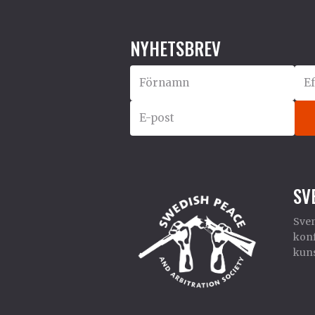
NYHETSBREV
SV
Sven
konf
kuns