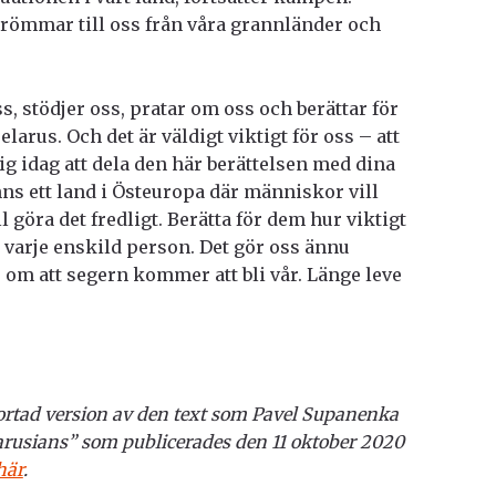
trömmar till oss från våra grannländer och
 stödjer oss, pratar om oss och berättar för
larus. Och det är väldigt viktigt för oss – att
dig idag att dela den här berättelsen med dina
inns ett land i Östeuropa där människor vill
l göra det fredligt. Berätta för dem hur viktigt
n varje enskild person. Det gör oss ännu
 om att segern kommer att bli vår. Länge leve
kortad version av den text som Pavel Supanenka
elarusians” som publicerades
den 11 oktober 2020
här
.