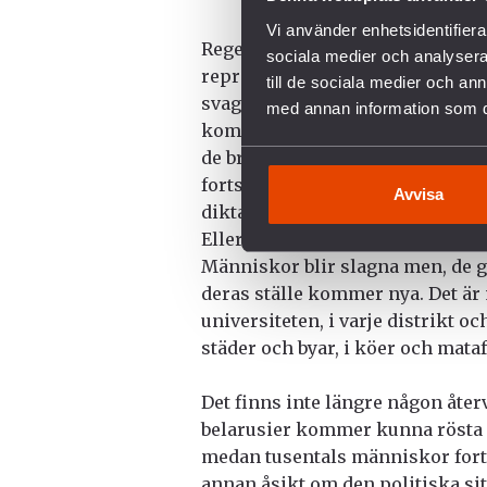
Vi använder enhetsidentifierar
Regeringen vill inte ha någon d
sociala medier och analysera 
representerar majoriteten. Varfö
till de sociala medier och a
svaghet och vilja att dela med 
med annan information som du 
kommer de ansvariga behöva svara 
de brott som de begår just nu. 
fortsätta göra dåliga saker och
Avvisa
diktaturs starkaste vapen.
Eller snarare var det starkaste v
Människor blir slagna men, de g
deras ställe kommer nya. Det är
universiteten, i varje distrikt 
städer och byar, i köer och mataff
Det finns inte längre någon återv
belarusier kommer kunna rösta fri
medan tusentals människor fortfa
annan åsikt om den politiska sit