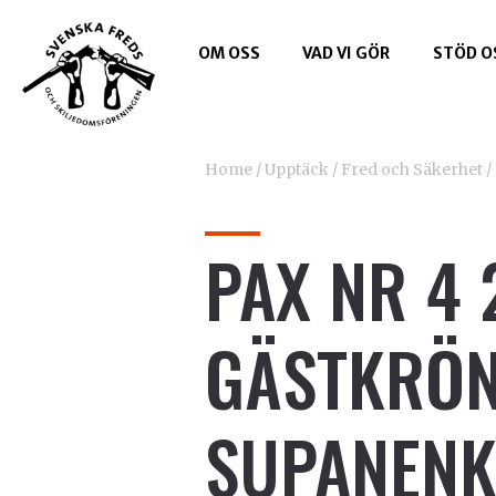
OM OSS
VAD VI GÖR
STÖD O
Home
/
Upptäck
/
Fred och Säkerhet
/
PAX NR 4 
GÄSTKRÖN
SUPANEN