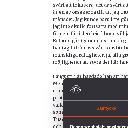
svårt att fokusera, det är svårt 
är en av orsakerna till att jag i
månader. Jag kunde bara inte göra
jag inte skulle fortsätta med mi
filmen, för i den här filmen vill
Belarus går igenom just nu på g
har tagit ifrån oss vår konstituti
mänskliga rättigheter, ja, alla g
möjligheten att styra det här land
I augusti i år hävdade han att ha
Men vi, belarusier, som har frih
människor gick ut på gatorna i e
protest för att visa att det hand
valkampanjen. Men lagstiftning e
Samtycke
som kunde följa var våld, lögner
Tusentals gripna, tusentals torte
och med dödade. Och det händer f
Denna webbplats använder 