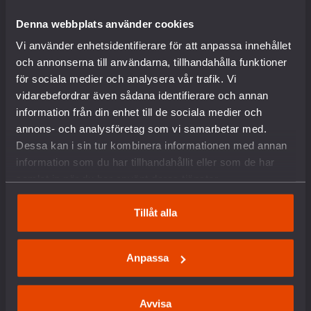
Internationella nätverk
Denna webbplats använder cookies
Föreningsinformation
Lediga tjänster
Vi använder enhetsidentifierare för att anpassa innehållet
English
och annonserna till användarna, tillhandahålla funktioner
Kontakt
för sociala medier och analysera vår trafik. Vi
Pressrum
vidarebefordrar även sådana identifierare och annan
Om kakor
information från din enhet till de sociala medier och
annons- och analysföretag som vi samarbetar med.
VAD VI GÖR
Dessa kan i sin tur kombinera informationen med annan
information som du har tillhandahållit eller som de har
samlat in när du har använt deras tjänster.
Arbete mot vapenexport
Nedrustning
Tillåt alla
Sverige och Nato
Militäravtalet med USA (DCA)
Rysslands krig i Ukraina
Anpassa
Situationen i Palestina och Israel
Hållbar fred och säkerhet
Försvars- och säkerhetspolitik
Avvisa
Unga och värnplikten