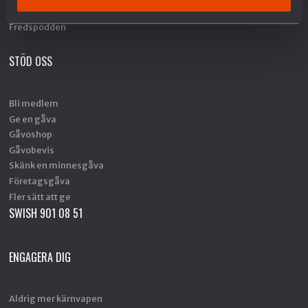
Fredstidningen PAX
Fredspodden
STÖD OSS
Bli medlem
Ge en gåva
Gåvoshop
Gåvobevis
Skänk en minnesgåva
Företagsgåva
Fler sätt att ge
SWISH 901 08 51
ENGAGERA DIG
Aldrig mer kärnvapen