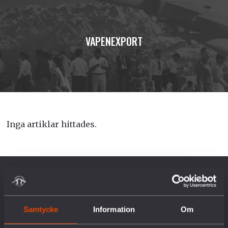
VAPENEXPORT
Inga artiklar hittades.
OM OSS
Samtycke
Information
Om
Vår historia
Vision & Uppdrag