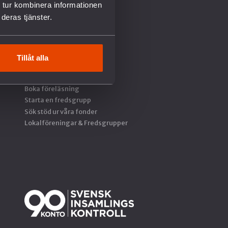
 tur kombinera informationen
ENGAGERA DIG
deras tjänster.
Aldrig mer kärnvapen
CALL FOR PEACE
Tillåt alla
Kalendarium
Kurser & Utbildningar
Boka föreläsning
Starta en fredsgrupp
Sök stöd ur våra fonder
Lokalföreningar & Fredsgrupper