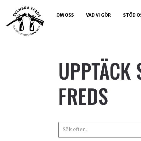
OM OSS
VAD VI GÖR
STÖD O
UPPTÄCK 
FREDS