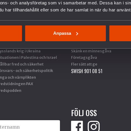
nnons- och analysföretag som vi samarbetar med. Dessa kan i sin
AD VI GÖR
STÖD OSS
har tillhandahållit eller som de har samlat in när du har använt 
rbete mot vapenexport
Bli medlem
edrustning
Ge en gåva
Anpassa
verige och Nato
Gåvoshop
ilitäravtalet med USA (DCA)
Gåvobevis
ysslands krig i Ukraina
Skänk en minnesgåva
ituationen i Palestina och Israel
Företagsgåva
ållbar fred och säkerhet
Fler sätt att ge
SWISH 901 08 51
örsvars- och säkerhetspolitik
nga och värnplikten
redstidningen PAX
redspodden
FÖLJ OSS