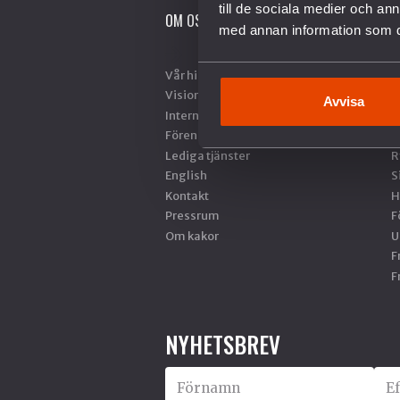
till de sociala medier och a
OM OSS
V
med annan information som du 
Vår historia
A
Vision & Uppdrag
N
Avvisa
Internationella nätverk
S
Föreningsinformation
M
Lediga tjänster
R
English
S
Kontakt
H
Pressrum
F
Om kakor
U
F
F
NYHETSBREV