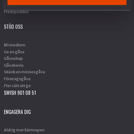
Fredstidningen PAX
Fredspodden
STÖD OSS
Bli medlem
Ge en gåva
Gåvoshop
Gåvobevis
Skänk en minnesgåva
Företagsgåva
Fler sätt att ge
SWISH 901 08 51
ENGAGERA DIG
Aldrig mer kärnvapen