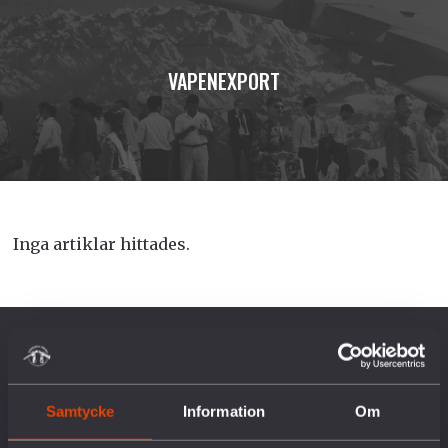
VAPENEXPORT
Inga artiklar hittades.
OM OSS
Samtycke
Information
Om
Vår historia
Vision & Uppdrag