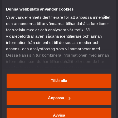
Internationella nätverk
Denna webbplats använder cookies
Föreningsinformation
Lediga tjänster
Vi använder enhetsidentifierare för att anpassa innehållet
English
och annonserna till användarna, tillhandahålla funktioner
Kontakt
för sociala medier och analysera vår trafik. Vi
Pressrum
vidarebefordrar även sådana identifierare och annan
Om kakor
information från din enhet till de sociala medier och
annons- och analysföretag som vi samarbetar med.
VAD VI GÖR
Dessa kan i sin tur kombinera informationen med annan
information som du har tillhandahållit eller som de har
samlat in när du har använt deras tjänster.
Arbete mot vapenexport
Nedrustning
Tillåt alla
Sverige och Nato
Militäravtalet med USA (DCA)
Rysslands krig i Ukraina
Anpassa
Situationen i Palestina och Israel
Hållbar fred och säkerhet
Försvars- och säkerhetspolitik
Avvisa
Unga och värnplikten