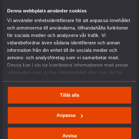
Internationella nätverk
Denna webbplats använder cookies
Föreningsinformation
Lediga tjänster
Vi använder enhetsidentifierare för att anpassa innehållet
English
och annonserna till användarna, tillhandahålla funktioner
Kontakt
för sociala medier och analysera vår trafik. Vi
Pressrum
vidarebefordrar även sådana identifierare och annan
Om kakor
information från din enhet till de sociala medier och
annons- och analysföretag som vi samarbetar med.
VAD VI GÖR
Dessa kan i sin tur kombinera informationen med annan
information som du har tillhandahållit eller som de har
samlat in när du har använt deras tjänster.
Arbete mot vapenexport
Nedrustning
Tillåt alla
Sverige och Nato
Militäravtalet med USA (DCA)
Rysslands krig i Ukraina
Anpassa
Situationen i Palestina och Israel
Hållbar fred och säkerhet
Försvars- och säkerhetspolitik
Avvisa
Unga och värnplikten