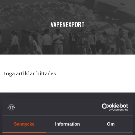
VAPENEXPORT
Inga artiklar hittades.
OM OSS
Samtycke
Information
Om
Vår historia
Vision & Uppdrag