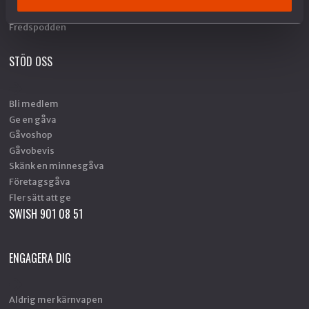
Fredstidningen PAX
Fredspodden
STÖD OSS
Bli medlem
Ge en gåva
Gåvoshop
Gåvobevis
Skänk en minnesgåva
Företagsgåva
Fler sätt att ge
SWISH 901 08 51
ENGAGERA DIG
Aldrig mer kärnvapen