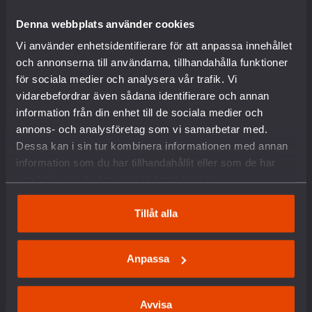
Internationella nätverk
Denna webbplats använder cookies
Föreningsinformation
Lediga tjänster
Vi använder enhetsidentifierare för att anpassa innehållet
English
och annonserna till användarna, tillhandahålla funktioner
Kontakt
för sociala medier och analysera vår trafik. Vi
Pressrum
vidarebefordrar även sådana identifierare och annan
Om kakor
information från din enhet till de sociala medier och
annons- och analysföretag som vi samarbetar med.
VAD VI GÖR
Dessa kan i sin tur kombinera informationen med annan
information som du har tillhandahållit eller som de har
samlat in när du har använt deras tjänster.
Arbete mot vapenexport
Nedrustning
Tillåt alla
Sverige och Nato
Militäravtalet med USA (DCA)
Rysslands krig i Ukraina
Anpassa
Situationen i Palestina och Israel
Hållbar fred och säkerhet
Försvars- och säkerhetspolitik
Avvisa
Unga och värnplikten