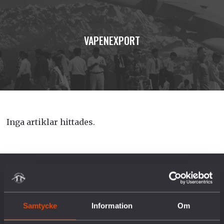
VAPENEXPORT
Inga artiklar hittades.
OM OSS
Samtycke
Information
Om
Vår historia
Vision & Uppdrag