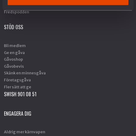
Fredstidningen PAX
Fredspodden
STÖD OSS
Bli medlem
Ge en gåva
Gåvoshop
Gåvobevis
Skänk en minnesgåva
Företagsgåva
Fler sätt att ge
SWISH 901 08 51
ENGAGERA DIG
Aldrig mer kärnvapen