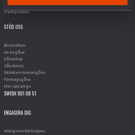
Fredstidningen PAX
Fredspodden
STÖD OSS
Bli medlem
Ge en gåva
Gåvoshop
Gåvobevis
Skänk en minnesgåva
Företagsgåva
Fler sätt att ge
SWISH 901 08 51
ENGAGERA DIG
Aldrig mer kärnvapen