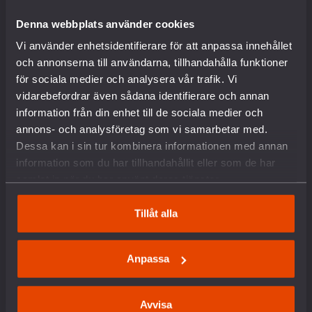
Internationella nätverk
Denna webbplats använder cookies
Föreningsinformation
Lediga tjänster
Vi använder enhetsidentifierare för att anpassa innehållet
English
och annonserna till användarna, tillhandahålla funktioner
Kontakt
för sociala medier och analysera vår trafik. Vi
Pressrum
vidarebefordrar även sådana identifierare och annan
Om kakor
information från din enhet till de sociala medier och
annons- och analysföretag som vi samarbetar med.
VAD VI GÖR
Dessa kan i sin tur kombinera informationen med annan
information som du har tillhandahållit eller som de har
samlat in när du har använt deras tjänster.
Arbete mot vapenexport
Nedrustning
Tillåt alla
Sverige och Nato
Militäravtalet med USA (DCA)
Rysslands krig i Ukraina
Anpassa
Situationen i Palestina och Israel
Hållbar fred och säkerhet
Försvars- och säkerhetspolitik
Avvisa
Unga och värnplikten