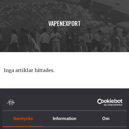
VAPENEXPORT
Inga artiklar hittades.
OM OSS
Samtycke
Information
Om
Vår historia
Vision & Uppdrag