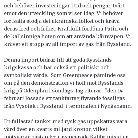
och behöver i
nvesteringar i tid och pengar, tvärt
emot den utveckling som vi ser idag. Vi behöver
f
ortsätta stödja det ukrainska folket och kräva
deras fred och frihet. Kraftfullt fördöma Putin och
de kallsinniga hoten om att använda kärnvapen.
Vi
kräver ett s
topp av all import av gas från Ryssland.
Denna import bidrar till att göda Rysslands
krigskassa och har också ett politiskt och
symboliskt värde.
Som Greenpeace påminde oss
om på den demonstration vi höll mot Rysslands
krig på Odenplan i söndags: Jag citerar: ”den 14
februari lossade ett tankfartyg flytande fossilgas
från Vysotsk i Ryssland i terminalen i Nynäshamn.
En fullastad tanker med rysk gas uppskattas vara
värd över en kvarts miljard kronor, vilket
motsvarar nästan fyra avancerade Kalibr-missiler