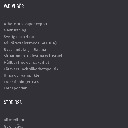
VAD VI GÖR
Arbete mot vapenexport
Nedrustning
Sverige och Nato
Militäravtalet med USA (DCA)
Rysslands krig i Ukraina
Situationen i Palestina och Israel
Hållbar fred och säkerhet
Försvars- och säkerhetspolitik
Unga och värnplikten
Fredstidningen PAX
Fredspodden
STÖD OSS
Bli medlem
Ge en gåva