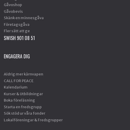
Gåvoshop
Gåvobevis
Skänk en minnesgåva
Företagsgåva
Fler sätt att ge
SWISH 901 08 51
ENGAGERA DIG
Aldrig mer kärnvapen
CALL FOR PEACE
Kalendarium
Kurser & Utbildningar
Boka föreläsning
Starta en fredsgrupp
Sök stöd ur våra fonder
Lokalföreningar & Fredsgrupper