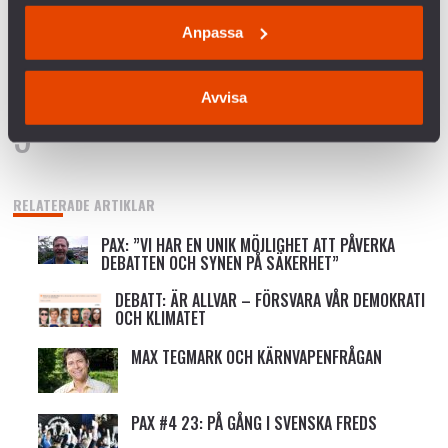
SVERIGES VAPENHANDEL MED ISRAEL
Anpassa
KRÖNIKA: ÖB HAR RÄTT – MILITÄREN KAN INTE
VINNA FREDEN
Avvisa
P3 DOKUMENTÄR OM BOFORSAFFÄREN
RELATERADE ARTIKLAR
PAX: ”VI HAR EN UNIK MÖJLIGHET ATT PÅVERKA
DEBATTEN OCH SYNEN PÅ SÄKERHET”
DEBATT: ÄR ALLVAR – FÖRSVARA VÅR DEMOKRATI
OCH KLIMATET
MAX TEGMARK OCH KÄRNVAPENFRÅGAN
PAX #4 23: PÅ GÅNG I SVENSKA FREDS