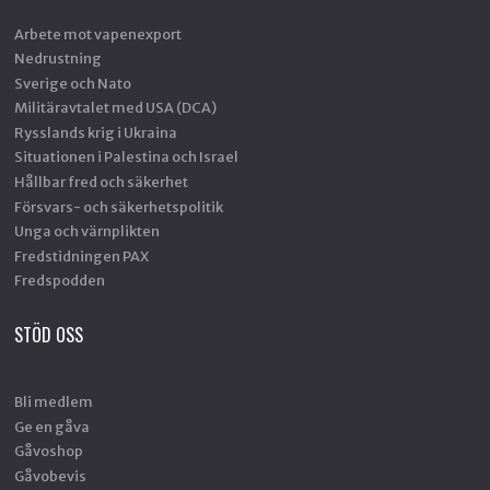
Arbete mot vapenexport
Nedrustning
Sverige och Nato
Militäravtalet med USA (DCA)
Rysslands krig i Ukraina
Situationen i Palestina och Israel
Hållbar fred och säkerhet
Försvars- och säkerhetspolitik
Unga och värnplikten
Fredstidningen PAX
Fredspodden
STÖD OSS
Bli medlem
Ge en gåva
Gåvoshop
Gåvobevis