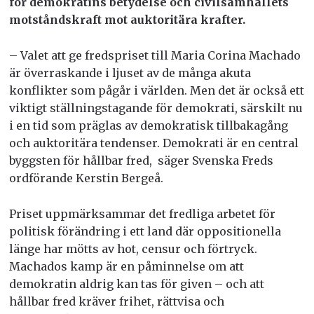
för demokratins betydelse och civilsamhällets
motståndskraft mot auktoritära krafter.
– Valet att ge fredspriset till Maria Corina Machado
är överraskande i ljuset av de många akuta
konflikter som pågår i världen. Men det är också ett
viktigt ställningstagande för demokrati, särskilt nu
i en tid som präglas av demokratisk tillbakagång
och auktoritära tendenser. Demokrati är en central
byggsten för hållbar fred, säger Svenska Freds
ordförande Kerstin Bergeå.
Priset uppmärksammar det fredliga arbetet för
politisk förändring i ett land där oppositionella
länge har mötts av hot, censur och förtryck.
Machados kamp är en påminnelse om att
demokratin aldrig kan tas för given – och att
hållbar fred kräver frihet, rättvisa och