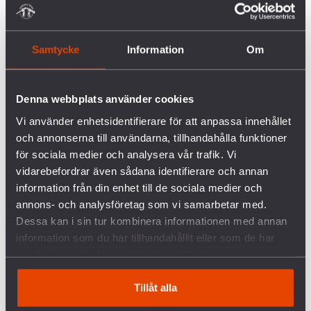
Linnéa Petersson
Pressekreterare
Samtycke
Information
Om
070-763 48 57
linnea.petersson@svenskafreds.se
Denna webbplats använder cookies
Pressbild på Kerstin Bergeå finns här.
Vi använder enhetsidentifierare för att anpassa innehållet
och annonserna till användarna, tillhandahålla funktioner
för sociala medier och analysera vår trafik. Vi
vidarebefordrar även sådana identifierare och annan
information från din enhet till de sociala medier och
annons- och analysföretag som vi samarbetar med.
FÖRETAGEN INOM VAPENINDUSTRIN
Dessa kan i sin tur kombinera informationen med annan
information som du har tillhandahållit eller som de har
samlat in när du har använt deras tjänster.
VANLIGA FRÅGOR OCH SVAR OM KRIGET I
UKRAINA
Tillåt alla