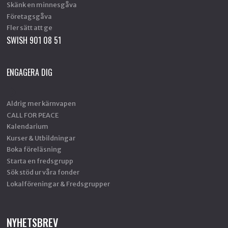
Skänk en minnesgåva
Företagsgåva
Fler sätt att ge
SWISH 901 08 51
ENGAGERA DIG
Aldrig mer kärnvapen
CALL FOR PEACE
Kalendarium
Kurser & Utbildningar
Boka föreläsning
Starta en fredsgrupp
Sök stöd ur våra fonder
Lokalföreningar & Fredsgrupper
NYHETSBREV