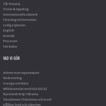
Vår historia
Vision & Uppdrag
Internationella nätverk
Föreningsinformation
Lediga tjänster
English
Kontakt
Pressrum
Om kakor
VAD VI GÖR
Arbete mot vapenexport
Nedrustning
Sverige och Nato
Militäravtalet med USA (DCA)
Rysslands krig i Ukraina
Situationen i Palestina och Israel
Hållbar fred och säkerhet