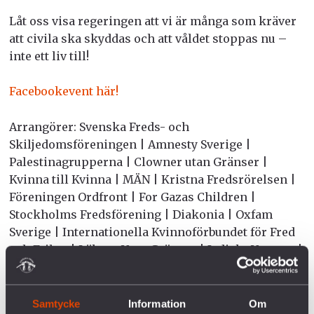
Låt oss visa regeringen att vi är många som kräver
att civila ska skyddas och att våldet stoppas nu –
inte ett liv till!
Facebookevent här!
Arrangörer: Svenska Freds- och
Skiljedomsföreningen | Amnesty Sverige |
Palestinagrupperna | Clowner utan Gränser |
Kvinna till Kvinna | MÄN | Kristna Fredsrörelsen |
Föreningen Ordfront | For Gazas Children |
Stockholms Fredsförening | Diakonia | Oxfam
Sverige | Internationella Kvinnoförbundet för Fred
och Frihet | Läkare Utan Gränser | Judiskt Upprop |
Olof Palmes Internationella Center | ForumCiv | Act
Svenska Kyrkan | mfl.
Samtycke
Information
Om