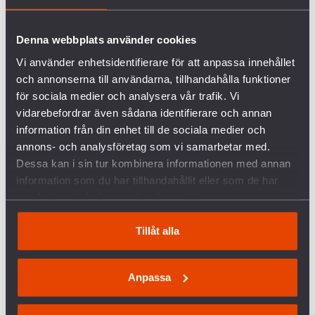
Denna webbplats använder cookies
Vi använder enhetsidentifierare för att anpassa innehållet
FÖRETAGEN INOM VAPENINDUSTRIN
och annonserna till användarna, tillhandahålla funktioner
för sociala medier och analysera vår trafik. Vi
vidarebefordrar även sådana identifierare och annan
VANLIGA FRÅGOR OCH SVAR OM KRIGET I
information från din enhet till de sociala medier och
UKRAINA
annons- och analysföretag som vi samarbetar med.
Dessa kan i sin tur kombinera informationen med annan
SVERIGES VAPENHANDEL MED ISRAEL
information som du har tillhandahållit eller som de har
samlat in när du har använt deras tjänster.
KRÖNIKA: ÖB HAR RÄTT – MILITÄREN KAN INTE
VINNA FREDEN
Tillåt alla
P3 DOKUMENTÄR OM BOFORSAFFÄREN
Anpassa
RELATERADE ARTIKLAR