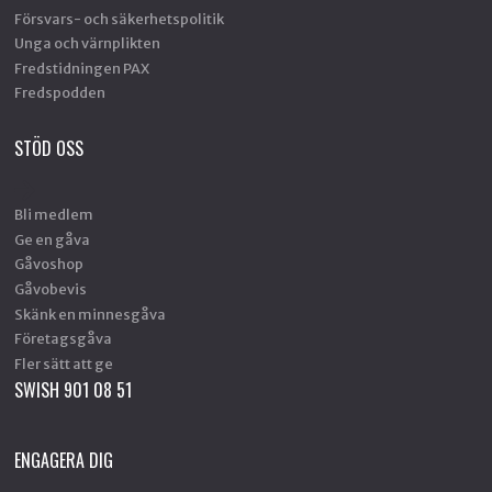
Försvars- och säkerhetspolitik
Unga och värnplikten
Fredstidningen PAX
Fredspodden
STÖD OSS
Bli medlem
Ge en gåva
Gåvoshop
Gåvobevis
Skänk en minnesgåva
Företagsgåva
Fler sätt att ge
SWISH 901 08 51
ENGAGERA DIG