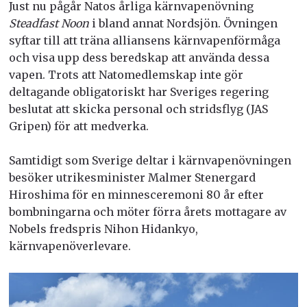
Just nu pågår Natos årliga kärnvapenövning
Steadfast Noon
i bland annat Nordsjön. Övningen
syftar till att träna alliansens kärnvapenförmåga
och visa upp dess beredskap att använda dessa
vapen. Trots att Natomedlemskap inte gör
deltagande obligatoriskt har Sveriges regering
beslutat att skicka personal och stridsflyg (JAS
Gripen) för att medverka.
Samtidigt som Sverige deltar i kärnvapenövningen
besöker utrikesminister Malmer Stenergard
Hiroshima för en minnesceremoni 80 år efter
bombningarna och möter förra årets mottagare av
Nobels fredspris Nihon Hidankyo,
kärnvapenöverlevare.