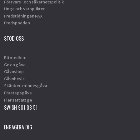
Försvars- och säkerhetspolitik
Unga och värnplikten
Fredstidningen PAX
Fredspodden
STÖD OSS
Bli medlem
Ge en gåva
Gåvoshop
Gåvobevis
Skänk en minnesgåva
Företagsgåva
Fler sätt att ge
SWISH 901 08 51
ENGAGERA DIG