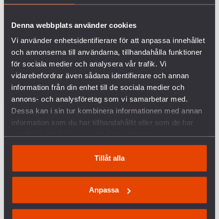
Denna webbplats använder cookies
Vi använder enhetsidentifierare för att anpassa innehållet
och annonserna till användarna, tillhandahålla funktioner
för sociala medier och analysera vår trafik. Vi
Svenska Freds ordförande Kerstin Bergeå. Foto:
vidarebefordrar även sådana identifierare och annan
Karin Hansson
information från din enhet till de sociala medier och
annons- och analysföretag som vi samarbetar med.
Nedrustning är en överlevnadsfråga
Dessa kan i sin tur kombinera informationen med annan
information som du har tillhandahållit eller som de har
I det nuvarande spända världsläget, präglat av
samlat in när du har använt deras tjänster.
oberäkneliga ledare, snabba politiska svängningar
och en informationsmiljö där det ofta är svårt att
Tillåt alla
skilja sanning från lögn, ökar risken för misstag
och missförstånd som skulle kunna leda till att
kärnvapen kan komma att användas.
Anpassa
Att kärnvapenavskräckning fungerar framställs