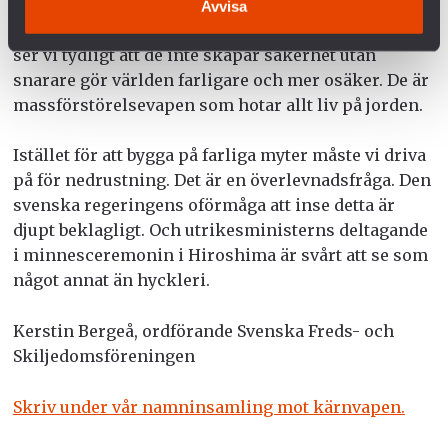
ofta som en vedertagen sanning och ifrågasätts
Avvisa
sällan. Genom att syna myterna kring kärnvapen
ser vi tydligt att de inte skapar säkerhet utan
snarare gör världen farligare och mer osäker. De är
massförstörelsevapen som hotar allt liv på jorden.
Istället för att bygga på farliga myter måste vi driva
på för nedrustning. Det är en överlevnadsfråga. Den
svenska regeringens oförmåga att inse detta är
djupt beklagligt. Och utrikesministerns deltagande
i minnesceremonin i Hiroshima är svårt att se som
något annat än hyckleri.
Kerstin Bergeå, ordförande Svenska Freds- och
Skiljedomsföreningen
Skriv under vår namninsamling mot kärnvapen.