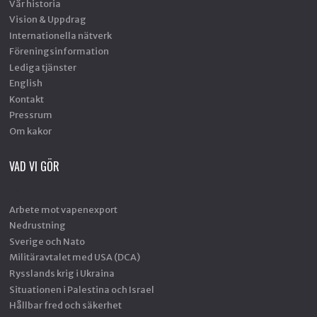
Vår historia
Vision & Uppdrag
Internationella nätverk
Föreningsinformation
Lediga tjänster
English
Kontakt
Pressrum
Om kakor
VAD VI GÖR
Arbete mot vapenexport
Nedrustning
Sverige och Nato
Militäravtalet med USA (DCA)
Rysslands krig i Ukraina
Situationen i Palestina och Israel
Hållbar fred och säkerhet