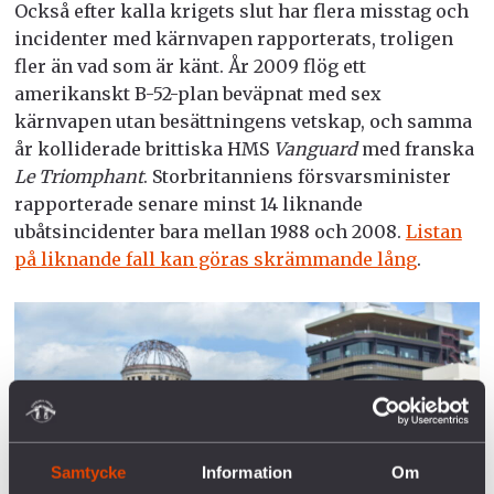
Också efter kalla krigets slut har flera misstag och
incidenter med kärnvapen rapporterats, troligen
fler än vad som är känt. År 2009 flög ett
amerikanskt B-52-plan beväpnat med sex
kärnvapen utan besättningens vetskap, och samma
år kolliderade brittiska HMS
Vanguard
med franska
Le Triomphant
. Storbritanniens försvarsminister
rapporterade senare minst 14 liknande
ubåtsincidenter bara mellan 1988 och 2008.
Listan
på liknande fall kan göras skrämmande lång
.
Samtycke
Information
Om