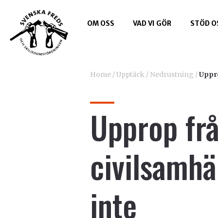
OM OSS
VAD VI GÖR
STÖD O
Home
/
Upptäck
/
Nedrustning
/
Uppro
Upprop fr
civilsamhä
inte