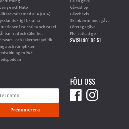
edrustning
Ge en gåva
verige och Nato
Gåvoshop
ilitäravtalet med USA (DCA)
Gåvobevis
ysslands krig i Ukraina
Skänk en minnesgåva
ituationen i Palestina och Israel
Företagsgåva
ållbar fred och säkerhet
Fler sätt att ge
SWISH 901 08 51
örsvars- och säkerhetspolitik
nga och värnplikten
redstidningen PAX
redspodden
FÖLJ OSS