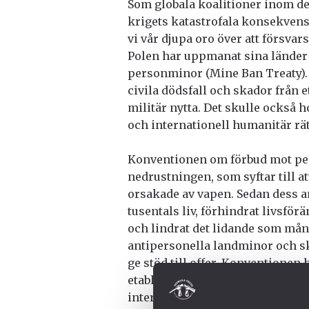
Som globala koalitioner inom det
krigets katastrofala konsekven
vi vår djupa oro över att försvar
Polen har uppmanat sina länder 
personminor (Mine Ban Treaty). 
civila dödsfall och skador från 
militär nytta. Det skulle också
och internationell humanitär rätt
Konventionen om förbud mot pe
nedrustningen, som syftar till 
orsakade av vapen. Sedan dess 
tusentals liv, förhindrat livsfö
och lindrat det lidande som må
antipersonella landminor och sky
ge stöd till offer. Konventionen 
etablera normer för andra typer 
internationella organisationer 