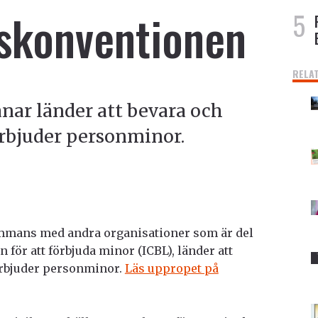
skonventionen
RELA
ar länder att bevara och
örbjuder personminor.
mmans med andra organisationer som är del
 för att förbjuda minor (ICBL), länder att
örbjuder personminor.
Läs uppropet på