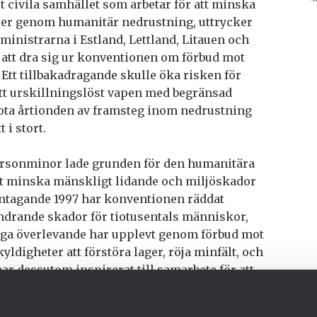
 civila samhället som arbetar för att minska
ser genom humanitär nedrustning, uttrycker
sministrarna i Estland, Lettland, Litauen och
att dra sig ur konventionen om förbud mot
Ett tillbakadragande skulle öka risken för
ett urskillningslöst vapen med begränsad
 hota årtionden av framsteg inom nedrustning
 i stort.
rsonminor lade grunden för den humanitära
att minska mänskligt lidande och miljöskador
antagande 1997 har konventionen räddat
rändrande skador för tiotusentals människor,
nga överlevande har upplevt genom förbud mot
ldigheter att förstöra lager, röja minfält, och
har dessutom inspirerat till samarbete för att
av vapen. Stater, civilsamhället och
har samarbetat för att hantera de humanitära