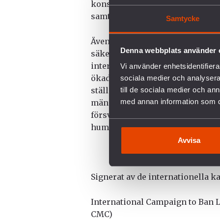
konsekvenserna av autonoma va
samt vapenhandel och användnin
Samtycke
Även om de stater som överväge
Denna webbplats använder 
säkerhetsbekymmer, är det inte 
internationell rätt som skyddar c
Vi använder enhetsidentifierar
ökade globala konflikter och ut
sociala medier och analysera 
till de sociala medier och a
stället återförsäkra sitt engag
med annan information som du 
människofokuserade och samarbet
försvaret av den internationell
humanitära principer den bygge
Avvisa
Signerat av de internationella 
International Campaign to Ban 
CMC)