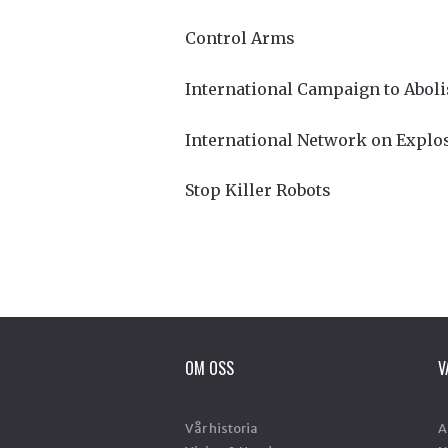
Control Arms
International Campaign to Abol
International Network on Expl
Stop Killer Robots
OM OSS
V
Vår historia
A