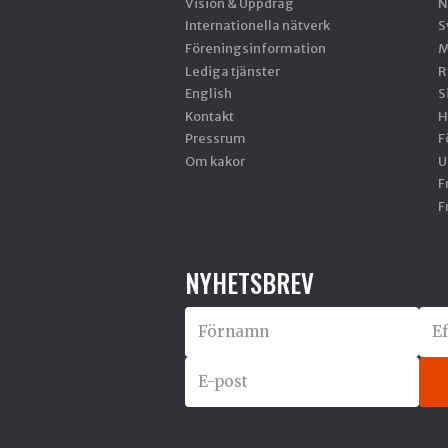
Vision & Uppdrag
N
Internationella nätverk
S
Föreningsinformation
M
Lediga tjänster
R
English
S
Kontakt
H
Pressrum
F
Om kakor
U
F
F
NYHETSBREV