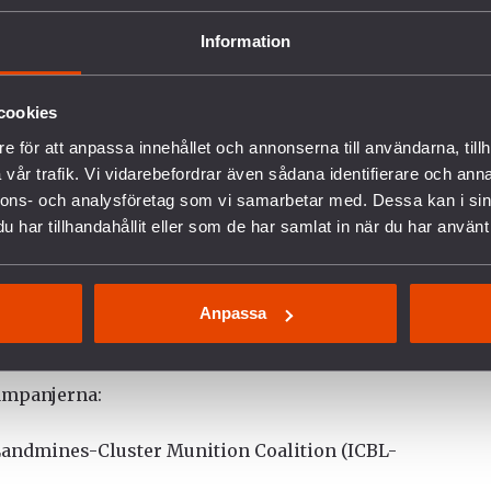
pensystem, klusterbomber och kärnvapen,
gen av explosiva vapen i befolkade områden.
Information
r att lämna konventionen har legitima
cookies
rätt väg att överge en grundpelare inom
ivila under och efter konflikter. I en tid av
e för att anpassa innehållet och annonserna till användarna, tillh
maningar mot multilateralism bör stater i
vår trafik. Vi vidarebefordrar även sådana identifierare och anna
nnons- och analysföretag som vi samarbetar med. Dessa kan i sin
emang för humanitär nedrustnings
har tillhandahållit eller som de har samlat in när du har använt 
sinriktade tillvägagångssätt. De bör enas i
a rättsordning de gemensamt skapat och de
r på.
Anpassa
kampanjerna:
Landmines-Cluster Munition Coalition (ICBL-