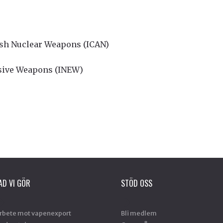
ish Nuclear Weapons (ICAN)
osive Weapons (INEW)
AD VI GÖR
STÖD OSS
rbete mot vapenexport
Bli medlem