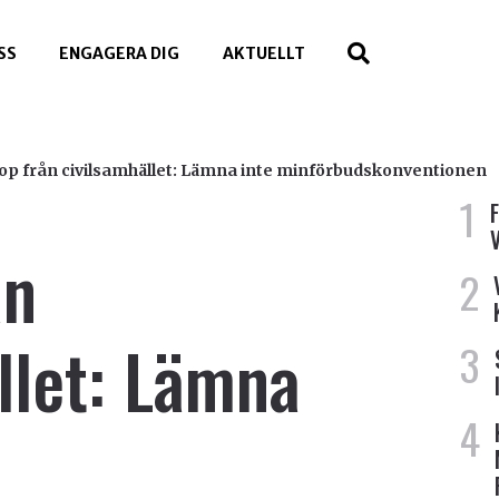
SS
ENGAGERA DIG
AKTUELLT
p från civilsamhället: Lämna inte minförbudskonventionen
ån
llet: Lämna