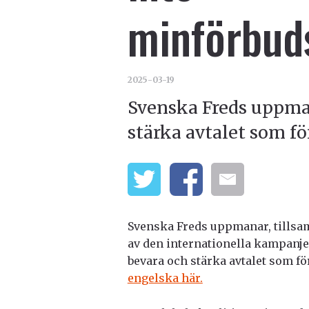
minförbud
2025-03-19
Svenska Freds uppman
stärka avtalet som f
Svenska Freds uppmanar, tillsa
av den internationella kampanjen
bevara och stärka avtalet som f
engelska här.