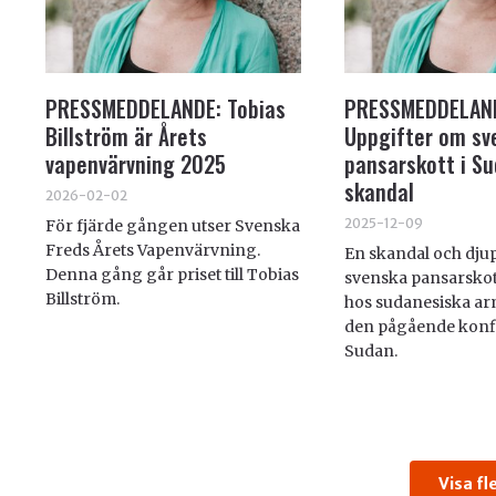
PRESSMEDDELANDE: Tobias
PRESSMEDDELAN
Billström är Årets
Uppgifter om sv
vapenvärvning 2025
pansarskott i Su
skandal
2026-02-02
2025-12-09
För fjärde gången utser Svenska
Freds Årets Vapenvärvning.
En skandal och djup
Denna gång går priset till Tobias
svenska pansarskott
Billström.
hos sudanesiska ar
den pågående konfl
Sudan.
Visa fl