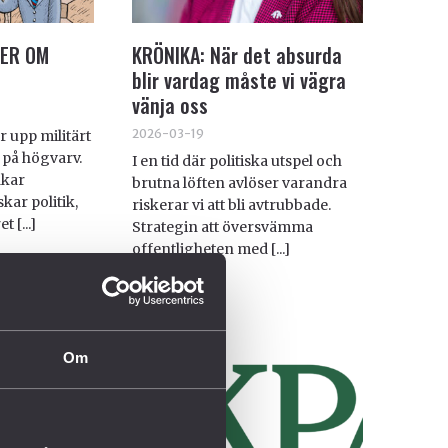
TER OM
KRÖNIKA: När det absurda
blir vardag måste vi vägra
vänja oss
2026-03-19
r upp militärt
 på högvarv.
I en tid där politiska utspel och
akar
brutna löften avlöser varandra
kar politik,
riskerar vi att bli avtrubbade.
 [...]
Strategin att översvämma
offentligheten med [...]
Om