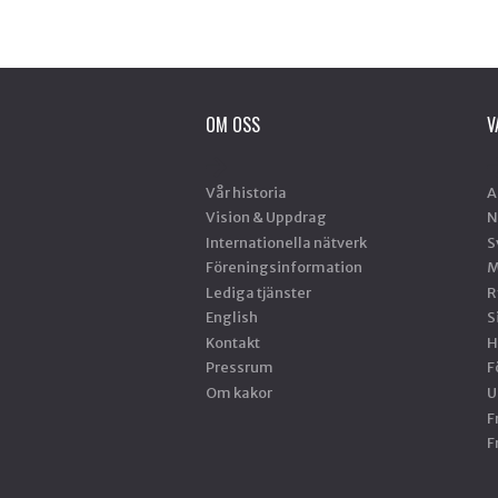
OM OSS
V
Vår historia
A
Vision & Uppdrag
N
Internationella nätverk
S
Föreningsinformation
M
Lediga tjänster
R
English
S
Kontakt
H
Pressrum
F
Om kakor
U
F
F