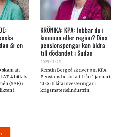
DE:
KRÖNIKA: KPA: Jobbar du i
enska
kommun eller region? Dina
dan är en
pensionspengar kan bidra
till dödandet i Sudan
2025-11-25
 skam att
Kerstin Bergeå skriver om KPA
 AT-4 hittats
Pensions beslut att från 1 januari
mén (SAF) i
2026 tillåta investeringar i
ikten i
krigsmaterielindustrin.
er