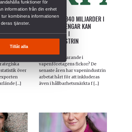
andahålla funktioner för
n information från din enhet
 tur kombinera informationen
E: Ny
PAX #1 26: 340 MILJARDER I
deras tjänster.
ortsatt
PENSIONSPENGAR KAN
rt till
INVESTERAS I
VAPENINDUSTRIN
Tillåt alla
2026-02-17
gheten
Har du ditt sparande i
rategiska
vapenföretagens fickor? De
statistik över
senaste åren har vapenindustrin
exporten
arbetat hårt för att inkluderas
lände [...]
även i hållbarhetsmärkta f [...]