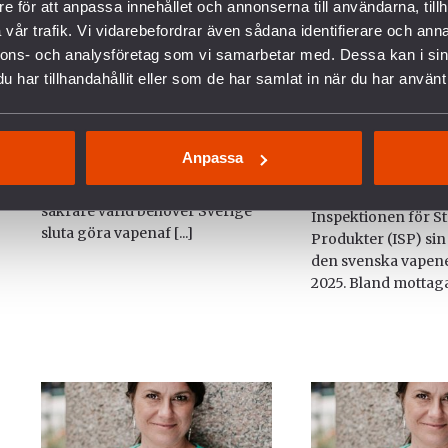
e för att anpassa innehållet och annonserna till användarna, tillh
vår trafik. Vi vidarebefordrar även sådana identifierare och anna
nnons- och analysföretag som vi samarbetar med. Dessa kan i sin
Svensk vapenexport bidrar
PRESSMEDDELAND
har tillhandahållit eller som de har samlat in när du har använt 
till våldet i Mellanöstern
statistik visar f
svensk vapenexpo
2026-03-12
Israel
Svensk vapenexport förlänger
Anpassa
och förvärrar konflikten i
2026-03-09
mellanöstern. För att bidra till en
Idag släppte myndi
säkrare värld behöver Sverige
Inspektionen för St
sluta göra vapenaf [...]
Produkter (ISP) sin 
den svenska vapen
2025. Bland mottagar