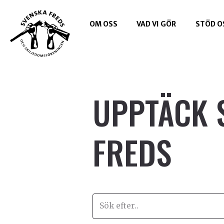
OM OSS
VAD VI GÖR
STÖD O
UPPTÄCK 
FREDS