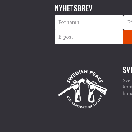
NYHETSBREV
SV
Sven
konf
kuns