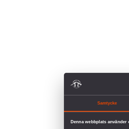
Iran
Israel
Jemen
Kerstin har ordet
Klimat
Klustervapen
Korruption och smuggling
Krigets lagar
Kärnvapen
Lagar och regelverk
Material
Medlemmar
Mellanöstern
Militära utgifter
Samtycke
Minor
Myanmar
Mänsklig säkerhet
Denna webbplats använder 
Mördarrobotar