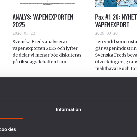
ANALYS: VAPENEXPORTEN
Pax #1 26: NYHE
2025
VAPENEXPORT
2026-05-22
2026-03-20
Svenska Freds analyserar
I en värld som rusta
vapenexporten 2025 och lyfter
går vapenindustrin
de delar vi menar bör diskuteras
Svenska Freds bev
på riksdagsdebatten i juni.
utvecklingen, grans
makthavare och föret
Information
cookies