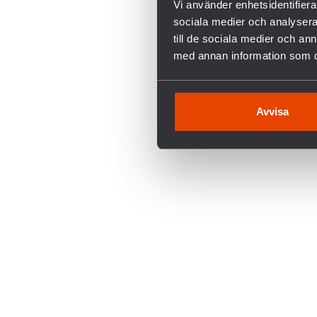
Vi använder enhetsidentifierar
NATO
sociala medier och analysera 
Nedrustning
till de sociala medier och a
Palestina
med annan information som du 
Pressmeddelande
Remissvar
Ris & Ros
Avvisa
Ryssland
Saudiarabien
Snabba fakta om vapenexporten
Sudan
Svenska Freds tipsar
Sydafrika
Säkert!
Så funkar vapenindustrin
Turkiet
USA
Ukraina
Utrikespolitik