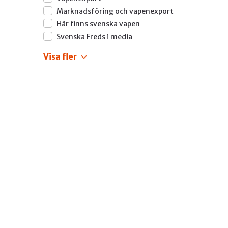
Marknadsföring och vapenexport
Här finns svenska vapen
Svenska Freds i media
Visa
fler
Afghanistan
Aktioner
Blogg
Burma
Debattinlägg
Demokrati och mänskliga rättigheter
Demokratikriterium
EU och FN
Filippinerna
Fredsbyggande
Fredstidningen Pax
Förenade Arabemiraten
Indien