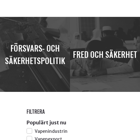
FÖRSVARS- OCH
FRED OCH SÄKERHET
SÄKERHETSPOLITIK
FILTRERA
Populärt just nu
Vapenindustrin
Vapenexport