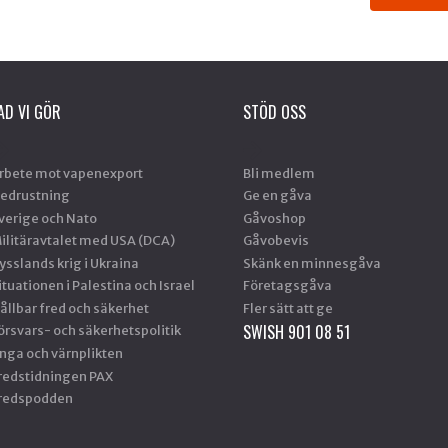
AD VI GÖR
STÖD OSS
rbete mot vapenexport
Bli medlem
edrustning
Ge en gåva
verige och Nato
Gåvoshop
ilitäravtalet med USA (DCA)
Gåvobevis
ysslands krig i Ukraina
Skänk en minnesgåva
ituationen i Palestina och Israel
Företagsgåva
ållbar fred och säkerhet
Fler sätt att ge
SWISH 901 08 51
örsvars- och säkerhetspolitik
nga och värnplikten
redstidningen PAX
redspodden