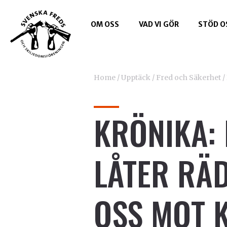
OM OSS
VAD VI GÖR
STÖD O
Home
/
Upptäck
/
Fred och Säkerhet
/
KRÖNIKA:
LÅTER RÄ
OSS MOT 