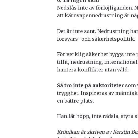
6. Ta ingen skit!
Nedslås inte av förlöjliganden. 
att kärnvapennedrustning är någ
Det är inte sant. Nedrustning ha
försvars- och säkerhetspolitik.
För verklig säkerhet byggs inte 
tillit, nedrustning, internation
hantera konflikter utan våld.
Så tro inte på auktoriteter
som v
trygghet. Inspireras av människ
en bättre plats.
Han lät hopp, inte rädsla, styra 
Krönikan är skriven av Kerstin Be