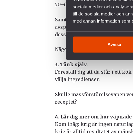
50–60-talen.
sociala medier och analysera 
till de sociala medier och a
Samtidigt vet vi att det som fak
med annan information som du 
avspänning, samarbete, nedrustn
dess institutioner.
Avvisa
Något som dessutom frigjorde en
3. Tänk själv.
Föreställ dig att du står i ett kök
välja ingredienser.
Skulle massförstörelsevapen ver
receptet?
4. Lär dig mer om hur väpnade
Kom ihåg: krig är ingen naturlag
krig är alltid resultatet av mäns