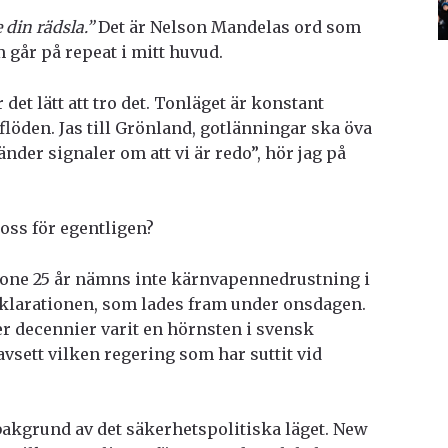
 din rädsla.”
Det är Nelson Mandelas ord som
 går på repeat i mitt huvud.
r det lätt att tro det. Tonläget är konstant
flöden. Jas till Grönland, gotlänningar ska öva
nder signaler om att vi är redo”, hör jag på
 oss för egentligen?
tone 25 år nämns inte kärnvapennedrustning i
eklarationen, som lades fram under onsdagen.
 decennier varit en hörnsten i svensk
avsett vilken regering som har suttit vid
bakgrund av det säkerhetspolitiska läget. New