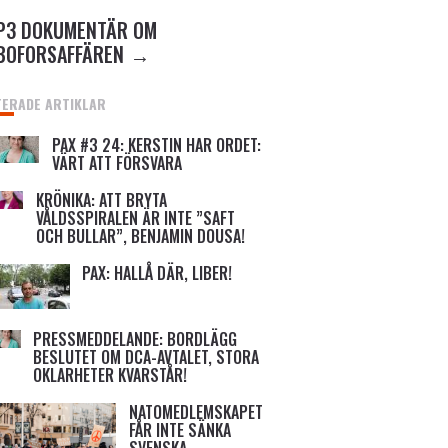
P3 DOKUMENTÄR OM
BOFORSAFFÄREN
TERADE ARTIKLAR
PAX #3 24: KERSTIN HAR ORDET:
VÄRT ATT FÖRSVARA
KRÖNIKA: ATT BRYTA
VÅLDSSPIRALEN ÄR INTE ”SAFT
OCH BULLAR”, BENJAMIN DOUSA!
PAX: HALLÅ DÄR, LIBER!
PRESSMEDDELANDE: BORDLÄGG
BESLUTET OM DCA-AVTALET, STORA
OKLARHETER KVARSTÅR!
NATOMEDLEMSKAPET
FÅR INTE SÄNKA