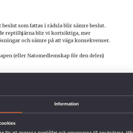
beslut som fattas i rädsla blir sämre beslut.
e reptilhjärna blir vi kortsiktiga, mer
ösningar och sämre på att väga konsekvenser.
vapen (eller Natomedlemskap för den delen)
r som gång på gång knackar på din dörr och vill
ar säkerhet eller någon slags terrorbalans.
galna och oberäkneliga ledare tillgång till
.
Information
.
otbilden och lösningarna målas upp på ett visst
cookies
kade dessa extremt kostsamma vapen redan på
e för att anpassa innehållet och annonserna till användarna, tillh