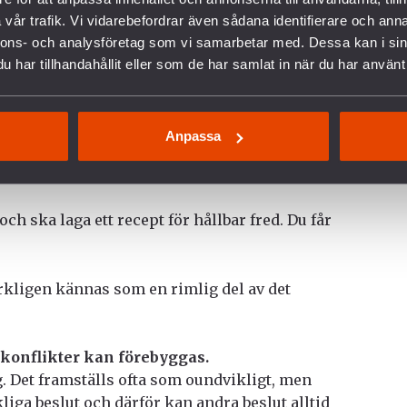
vår trafik. Vi vidarebefordrar även sådana identifierare och anna
nnons- och analysföretag som vi samarbetar med. Dessa kan i sin
tiskt gav Europa decennier av ökad trygghet var
har tillhandahållit eller som de har samlat in när du har använt 
ing och stärkandet av internationell rätt och
Anpassa
orma resurser till annat.
 och ska laga ett recept för hållbar fred. Du får
kligen kännas som en rimlig del av det
 konflikter kan förebyggas.
. Det framställs ofta som oundvikligt, men
kliga beslut och därför kan andra beslut alltid