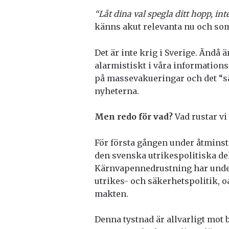
“Låt dina val spegla ditt hopp, inte
känns akut relevanta nu och som
Det är inte krig i Sverige. Ändå ä
alarmistiskt i våra informations
på mass­evakueringar och det “sä
nyheterna.
Men redo för vad?
Vad rustar vi
För första gången under åtmins
den svenska utrikespolitiska d
Kärnvapennedrustning har under
utrikes- och säkerhetspolitik, o
makten.
Denna tystnad är allvarligt mot 