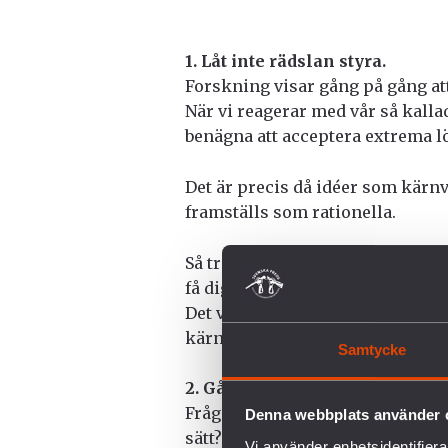
1. Låt inte rädslan styra.
Forskning visar gång på gång att 
När vi reagerar med vår så kallad
benägna att acceptera extrema l
Det är precis då idéer som kärn
framställs som rationella.
Så tro inte blint på auktoritete
få dig att tro att kärnvapen skap
Det verkliga hotet är att ge makt
kärnvapen, vapen för massmord
Samtycke
2. Gå inte med på antagandena
Fråga alltid: vem tjänar på att h
Denna webbplats använder 
sätt? Försvarsmakten föresprå
Vi använder enhetsidentifierar