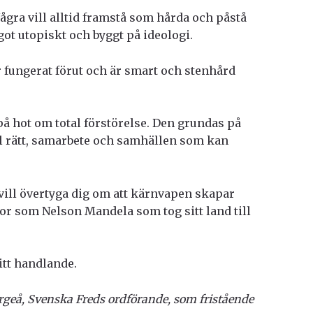
Några vill alltid framstå som hårda och påstå
ot utopiskt och byggt på ideologi.
r fungerat förut och är smart och stenhård
på hot om total förstörelse. Den grundas på
ell rätt, samarbete och samhällen som kan
ill övertyga dig om att kärnvapen skapar
or som Nelson Mandela som tog sitt land till
sitt handlande.
rgeå, Svenska Freds ordförande, som fristående