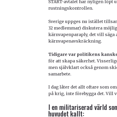
START-avtalet har nyligen löpt ut
rustningskontrollen.
Sverige uppges nu istället till
32 medlemmar) diskutera möjlighe
kärnvapenparaply, det vill säga 
kärnvapenavskräckning.
Tidigare var politikens kanske
för att skapa säkerhet. Visserli
men självklart också genom skic
samarbete.
I dag låter det allt oftare som om
på krig, inte förebygga det. Vill v
I en militariserad värld so
huvudet kallt: