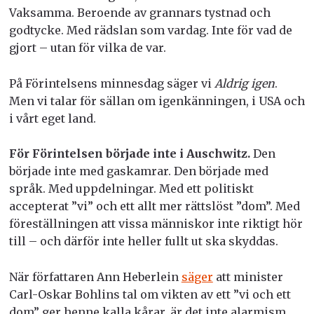
Vaksamma. Beroende av grannars tystnad och
godtycke. Med rädslan som vardag. Inte för vad de
gjort – utan för vilka de var.
På Förintelsens minnesdag säger vi
Aldrig igen
.
Men vi talar för sällan om igenkänningen, i USA och
i vårt eget land.
För Förintelsen började inte i Auschwitz.
Den
började inte med gaskamrar. Den började med
språk. Med uppdelningar. Med ett politiskt
accepterat ”vi” och ett allt mer rättslöst ”dom”. Med
föreställningen att vissa människor inte riktigt hör
till – och därför inte heller fullt ut ska skyddas.
När författaren Ann Heberlein
säger
att minister
Carl-Oskar Bohlins tal om vikten av ett ”vi och ett
dom” ger henne kalla kårar, är det inte alarmism.