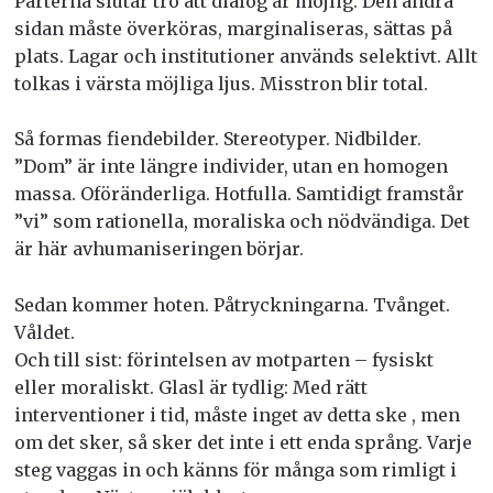
Parterna slutar tro att dialog är möjlig. Den andra
sidan måste överköras, marginaliseras, sättas på
plats. Lagar och institutioner används selektivt. Allt
tolkas i värsta möjliga ljus. Misstron blir total.
Så formas fiendebilder. Stereotyper. Nidbilder.
”Dom” är inte längre individer, utan en homogen
massa. Oföränderliga. Hotfulla. Samtidigt framstår
”vi” som rationella, moraliska och nödvändiga. Det
är här avhumaniseringen börjar.
Sedan kommer hoten. Påtryckningarna. Tvånget.
Våldet.
Och till sist: förintelsen av motparten – fysiskt
eller moraliskt. Glasl är tydlig: Med rätt
interventioner i tid, måste inget av detta ske , men
om det sker, så sker det inte i ett enda språng. Varje
steg vaggas in och känns för många som rimligt i