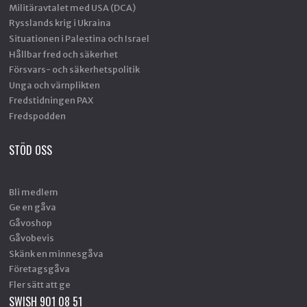
Militäravtalet med USA (DCA)
Rysslands krig i Ukraina
Situationen i Palestina och Israel
Hållbar fred och säkerhet
Försvars- och säkerhetspolitik
Unga och värnplikten
Fredstidningen PAX
Fredspodden
STÖD OSS
Bli medlem
Ge en gåva
Gåvoshop
Gåvobevis
Skänk en minnesgåva
Företagsgåva
Fler sätt att ge
SWISH 901 08 51