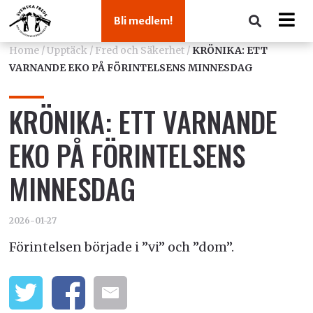
Bli medlem!
Home
/
Upptäck
/
Fred och Säkerhet
/
KRÖNIKA: ETT
VARNANDE EKO PÅ FÖRINTELSENS MINNESDAG
KRÖNIKA: ETT VARNANDE
EKO PÅ FÖRINTELSENS
MINNESDAG
2026-01-27
Förintelsen började i ”vi” och ”dom”.