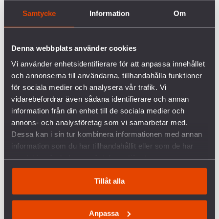
lugna rösterna som säger att detta är nödvändigt.
Samtycke
Information
Om
Rimligt. Tillfälligt.
Människor, särskilt de som organiserat sig i fred
Denna webbplats använder cookies
och motstånd, har alltid sett igenom detta.
När
Vi använder enhetsidentifierare för att anpassa innehållet
makthavare slutar tala med varandra, när prestige
och annonserna till användarna, tillhandahålla funktioner
ersätter ansvar, då söker fredsrösterna
för sociala medier och analysera vår trafik. Vi
ansvarsutkrävande och möjligheter på andra
vidarebefordrar även sådana identifierare och annan
nivåer. Människor till människor. Civilsamhälle till
information från din enhet till de sociala medier och
civilsamhälle. Relationer som vägrar reduceras till
annons- och analysföretag som vi samarbetar med.
fiendebilder.
Dessa kan i sin tur kombinera informationen med annan
information som du har tillhandahållit eller som de har
På Förintelsens minnesdag minns vi det ofattbara
samlat in när du har använt deras tjänster.
slutet.
Men vårt ansvar ligger i att tala om den fullt
Tillåt alla
begripliga början.
Stegen vi känner igen. Orden. Uppdelningarna vi
aldrig får acceptera.
Anpassa