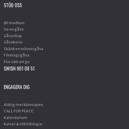
STÖD OSS
Bli medlem
Ge en gåva
Gåvoshop
Gåvobevis
Skänk en minnesgåva
Företagsgåva
Fler sätt att ge
SWISH 901 08 51
ENGAGERA DIG
Aldrig mer kärnvapen
CALL FOR PEACE
Kalendarium
Kurser & Utbildningar