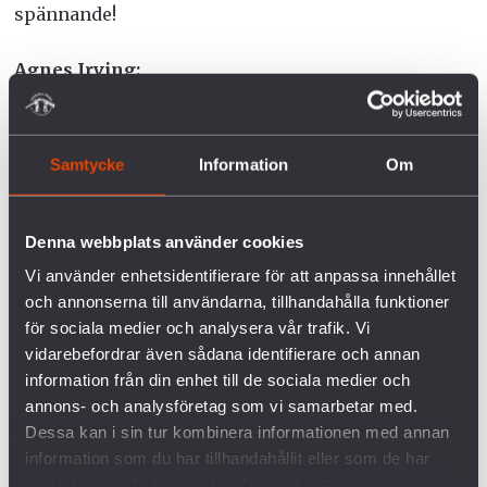
spännande!
Agnes Irving:
– Efter utbildningen känner jag verkligen att jag vill
fortsätta engagera mig i Svenska Freds och i
Samtycke
Information
Om
fredsarbetet!
Denna webbplats använder cookies
Vi använder enhetsidentifierare för att anpassa innehållet
och annonserna till användarna, tillhandahålla funktioner
Läs mer om Fredsakademin
för sociala medier och analysera vår trafik. Vi
vidarebefordrar även sådana identifierare och annan
information från din enhet till de sociala medier och
annons- och analysföretag som vi samarbetar med.
Dessa kan i sin tur kombinera informationen med annan
information som du har tillhandahållit eller som de har
samlat in när du har använt deras tjänster.