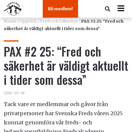
Bli medlem!
Home
/
Upptäck
/
Fred och Säkerhet
/
PAX #2 25: “Fred och
säkerhet är väldigt aktuellt i tider som dessa”
PAX #2 25: “Fred och
säkerhet är väldigt aktuellt
i tider som dessa”
2025-07-01
Tack vare er medlemmar och gåvor från
privatpersoner har Svenska Freds våren 2025
kunnat genomföra vår freds- och
ledarskapsutbildning Fredsakademin.