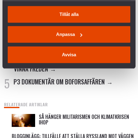
FÖRETAGEN INOM VAPENINDUSTRIN
Tillåt alla
VANLIGA FRÅGOR OCH SVAR OM KRIGET I
UKRAINA
Anpassa
SVERIGES VAPENHANDEL MED ISRAEL
Avvisa
KRÖNIKA: ÖB HAR RÄTT – MILITÄREN KAN INTE
VINNA FREDEN
P3 DOKUMENTÄR OM BOFORSAFFÄREN
RELATERADE ARTIKLAR
SÅ HÄNGER MILITARISMEN OCH KLIMATKRISEN
IHOP
BLOGGINLÄGG: TILLFÄLLE ATT STÄLLA RYSSLAND MOT VÄGGEN