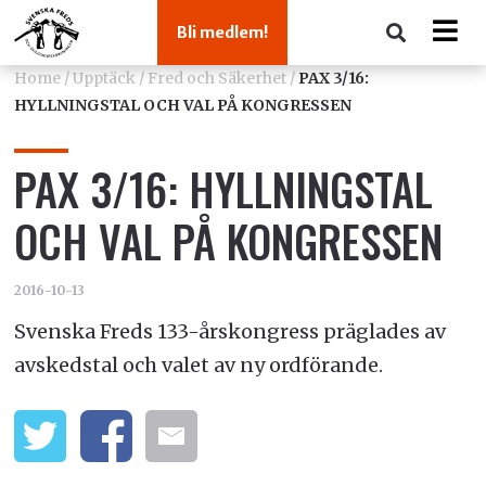
Bli medlem!
Home
/
Upptäck
/
Fred och Säkerhet
/
PAX 3/16:
HYLLNINGSTAL OCH VAL PÅ KONGRESSEN
PAX 3/16: HYLLNINGSTAL
OCH VAL PÅ KONGRESSEN
2016-10-13
Svenska Freds 133-årskongress präglades av
avskedstal och valet av ny ordförande.