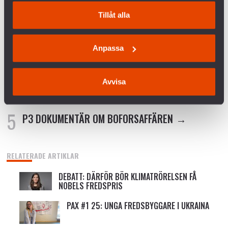
Tillåt alla
VANLIGA FRÅGOR OCH SVAR OM KRIGET I
UKRAINA
Anpassa
SVERIGES VAPENHANDEL MED ISRAEL
Avvisa
KRÖNIKA: ÖB HAR RÄTT – MILITÄREN KAN INTE
VINNA FREDEN
P3 DOKUMENTÄR OM BOFORSAFFÄREN
RELATERADE ARTIKLAR
DEBATT: DÄRFÖR BÖR KLIMATRÖRELSEN FÅ
NOBELS FREDSPRIS
PAX #1 25: UNGA FREDSBYGGARE I UKRAINA