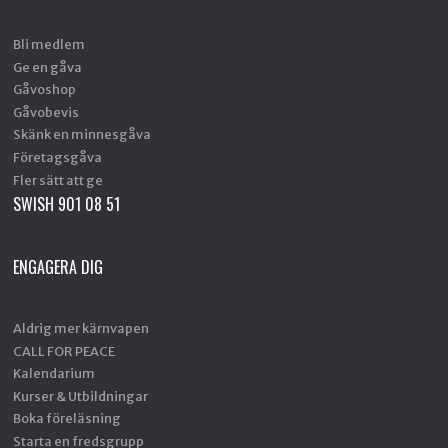
Bli medlem
Ge en gåva
Gåvoshop
Gåvobevis
Skänk en minnesgåva
Företagsgåva
Fler sätt att ge
SWISH 901 08 51
ENGAGERA DIG
Aldrig mer kärnvapen
CALL FOR PEACE
Kalendarium
Kurser & Utbildningar
Boka föreläsning
Starta en fredsgrupp