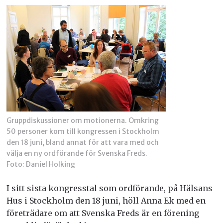
Gruppdiskussioner om motionerna. Omkring
50 personer kom till kongressen i Stockholm
den 18 juni, bland annat för att vara med och
välja en ny ordförande för Svenska Freds.
Foto: Daniel Holking
I sitt sista kongresstal som ordförande, på Hälsans
Hus i Stockholm den 18 juni, höll Anna Ek med en
företrädare om att Svenska Freds är en förening