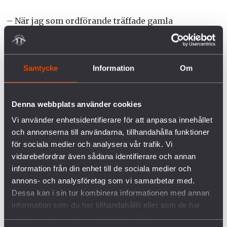
– När jag som ordförande träffade gamla
ordföranden var det mycket snack om allt som hänt
förr, alla segrar. Och jag tänkte: vi är här och nu, vi
blickar framåt. Men nu har jag själv blivit
Samtycke
Information
Om
nostalgisk. Kanske är det först i efterhand man
förstår vad man varit med om, sade Maria Ermanno.
Denna webbplats använder cookies
EVA KELLSTRÖM FROSTE
Vi använder enhetsidentifierare för att anpassa innehållet
och annonserna till användarna, tillhandahålla funktioner
Pax nr 3 2016
för sociala medier och analysera vår trafik. Vi
vidarebefordrar även sådana identifierare och annan
information från din enhet till de sociala medier och
annons- och analysföretag som vi samarbetar med.
Dessa kan i sin tur kombinera informationen med annan
information som du har tillhandahållit eller som de har
FÖRETAGEN INOM VAPENINDUSTRIN
samlat in när du har använt deras tjänster.