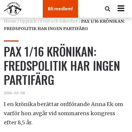
Bli medlem!
Home
/
Upptäck
/
Fred och Säkerhet
/
PAX 1/16 KRÖNIKAN:
FREDSPOLITIK HAR INGEN PARTIFÄRG
PAX 1/16 KRÖNIKAN:
FREDSPOLITIK HAR INGEN
PARTIFÄRG
2016-03-08
I en krönika berättar ordförande Anna Ek om
varför hon avgår vid sommarens kongress
efter 8,5 år.