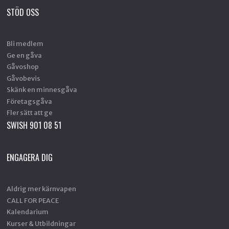
STÖD OSS
Bli medlem
Ge en gåva
Gåvoshop
Gåvobevis
Skänk en minnesgåva
Företagsgåva
Fler sätt att ge
SWISH 901 08 51
ENGAGERA DIG
Aldrig mer kärnvapen
CALL FOR PEACE
Kalendarium
Kurser & Utbildningar