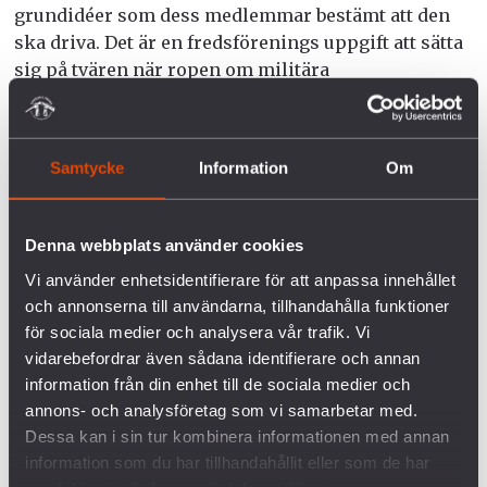
grundidéer som dess medlemmar bestämt att den
ska driva. Det är en fredsförenings uppgift att sätta
sig på tvären när ropen om militära
maktdemonstrationer och upprustning ekar. Och
att alltid söka göra fredspolitik över partipolitiken.
För freden är viktigare än allt annat.
Samtycke
Information
Om
ANNA EK
Denna webbplats använder cookies
Ordförande Svenska Freds
Vi använder enhetsidentifierare för att anpassa innehållet
och annonserna till användarna, tillhandahålla funktioner
P
ax nr 1 2016
för sociala medier och analysera vår trafik. Vi
vidarebefordrar även sådana identifierare och annan
information från din enhet till de sociala medier och
annons- och analysföretag som vi samarbetar med.
Dessa kan i sin tur kombinera informationen med annan
information som du har tillhandahållit eller som de har
FÖRETAGEN INOM VAPENINDUSTRIN