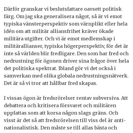
Därför granskar vi beslutsfattare oavsett politisk
färg. Om jag ska generalisera något, så är vi emot
typiska vänsterperspektiv som värnplikt eller hela
idén om att militär alliansfrihet kräver ökade
militära utgifter. Och vi är emot medlemskap i
militärallianser, typiska högerperspektiv, för det är
inte så världen blir fredligare. Den som har fred och
nedrustning för ögonen driver sina frågor över hela
det politiska spektrat. Ibland gör vi det också i
samverkan med olika globala nedrustningsnätverk.
Det är så vi tror att hållbar fred skapas.
I vissas ögon är fredsrörelser rentav subversiva. Att
debattera och kritisera försvaret och militären
uppfattas som att korsa någon slags gräns. Och
visst är det så att fredsrörelsen till viss del är anti­
nationalistisk. Den måste se till allas bästa och