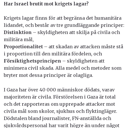
Har Israel brutit mot krigets lagar?
Krigets lagar finns för att begränsa det humanitära
lidandet, och består av tre grundläggande principer:
Distinktion
– skyldigheten att skilja på civila och
militära mål,
Proportionalitet
– att skadan av attacken måste stå
i proportion till den militära fördelen, och
Försiktighetsprincipen
– skyldigheten att
minimera civil skada. Alla medel och metoder som
bryter mot dessa principer är olagliga.
I Gaza har över 40 000 människor dödats, varav
majoriteten är civila. Förstörelsen i Gaza är total
och det rapporteras om upprepade attacker mot
civila mål som skolor, sjukhus och flyktingläger.
Dödstalen bland journalister, FN-anställda och
sjukvårdspersonal har varit högre än under något