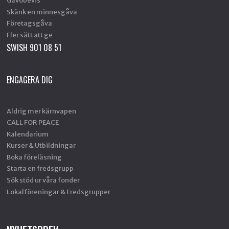
Gåvobevis
Skänk en minnesgåva
Företagsgåva
Fler sätt att ge
SWISH 901 08 51
ENGAGERA DIG
Aldrig mer kärnvapen
CALL FOR PEACE
Kalendarium
Kurser & Utbildningar
Boka föreläsning
Starta en fredsgrupp
Sök stöd ur våra fonder
Lokalföreningar & Fredsgrupper