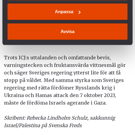
likgiltighet inför krigets lagar när de behövs allra
Anpassa
mest. Att dessa gränser passeras utan massiva
påtryckningar från omvärlden är en farlig
utveckling mot att underminera legitimiteten och
Avvisa
tilltron till krigets lagar. Lagar som finns till för att
skydda oss alla.
Trots ICJ:s uttalanden och omfattande bevis,
varningstecken och fruktansvärda vittnesmål gör
och säger Sveriges regering ytterst lite för att få
stopp på våldet. Med samma styrka som Sveriges
regering med rätta fördömer Rysslands krig i
Ukraina och Hamas attack den 7 oktober 2023,
måste de fördöma Israels agerande i Gaza.
Skribent:
Rebecka Lindholm Schulz, sakkunnig
Israel/Palestina på Svenska Freds