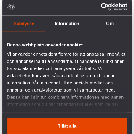
Samtycke
Information
Om
Denna webbplats använder cookies
Vi använder enhetsidentifierare för att anpassa innehållet
En gågata i staden Hebron som är övertäckt med
och annonserna till användarna, tillhandahålla funktioner
galler för att skydda palestinier mot stenar och glas
för sociala medier och analysera vår trafik. Vi
som kastas ned av israeliska bosättare.
vidarebefordrar även sådana identifierare och annan
information från din enhet till de sociala medier och
Varför är det viktigt att Sverige tydligt fördömer
annons- och analysföretag som vi samarbetar med.
det som sker?
Dessa kan i sin tur kombinera informationen med annan
information som du har tillhandahållit eller som de har
Israels urskillningslösa bombningar av Gaza utgör
samlat in när du har använt deras tjänster.
fasansfulla attacker mot tiotusentals civila – barn,
kvinnor och män. Det är en hänsynslös attack på
Tillåt alla
den internationella rätten och en till synes total