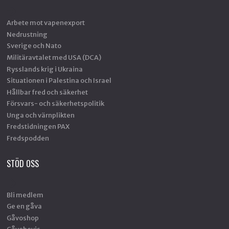
Arbete mot vapenexport
Nedrustning
Sverige och Nato
Militäravtalet med USA (DCA)
Rysslands krig i Ukraina
Situationen i Palestina och Israel
Hållbar fred och säkerhet
Försvars- och säkerhetspolitik
Unga och värnplikten
Fredstidningen PAX
Fredspodden
STÖD OSS
Bli medlem
Ge en gåva
Gåvoshop