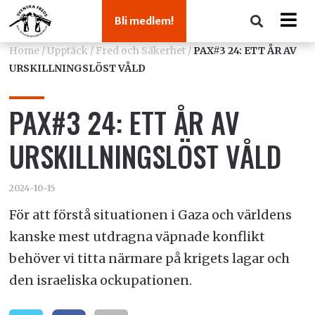
Bli medlem!
Home
/
Upptäck
/
Fred och Säkerhet
/
PAX#3 24: ETT ÅR AV
URSKILLNINGSLÖST VÅLD
PAX#3 24: ETT ÅR AV
URSKILLNINGSLÖST VÅLD
2024-10-15
För att förstå situationen i Gaza och världens
kanske mest utdragna väpnade konflikt
behöver vi titta närmare på krigets lagar och
den israeliska ockupationen.