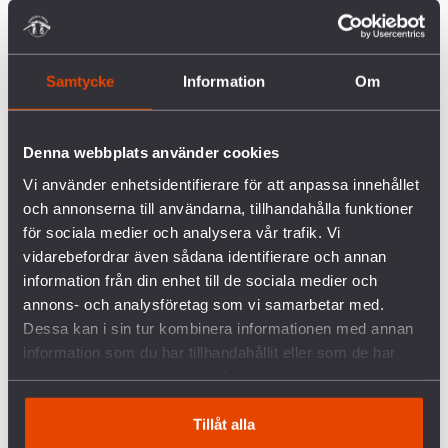
De 16 organisationer som står bakom rapporten är:
ActionAid, ACT Svenska Kyrkan, Afrikagrupperna,
Diakonia, IKFF, MÄN, Operation 1325, Plan Sverige,
Samtycke
Information
Om
PRO Global, Naturskyddsföreningen, Kvinna till
Kvinna, RFSU, Svalorna Indien Bangladesh, Svenska
Denna webbplats använder cookies
freds och skiljedomsföreningen, WaterAid, We
Effect.
Vi använder enhetsidentifierare för att anpassa innehållet
och annonserna till användarna, tillhandahålla funktioner
för sociala medier och analysera vår trafik. Vi
vidarebefordrar även sådana identifierare och annan
information från din enhet till de sociala medier och
annons- och analysföretag som vi samarbetar med.
Dessa kan i sin tur kombinera informationen med annan
information som du har tillhandahållit eller som de har
samlat in när du har använt deras tjänster.
Tillåt alla