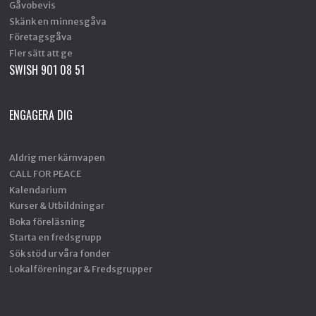
Gåvobevis
Skänk en minnesgåva
Företagsgåva
Fler sätt att ge
SWISH 901 08 51
ENGAGERA DIG
Aldrig mer kärnvapen
CALL FOR PEACE
Kalendarium
Kurser & Utbildningar
Boka föreläsning
Starta en fredsgrupp
Sök stöd ur våra fonder
Lokalföreningar & Fredsgrupper