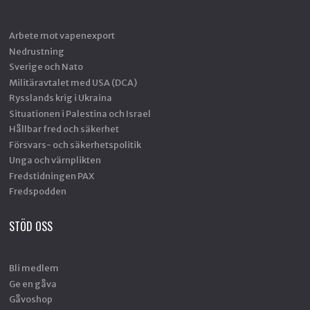
Arbete mot vapenexport
Nedrustning
Sverige och Nato
Militäravtalet med USA (DCA)
Rysslands krig i Ukraina
Situationen i Palestina och Israel
Hållbar fred och säkerhet
Försvars- och säkerhetspolitik
Unga och värnplikten
Fredstidningen PAX
Fredspodden
STÖD OSS
Bli medlem
Ge en gåva
Gåvoshop