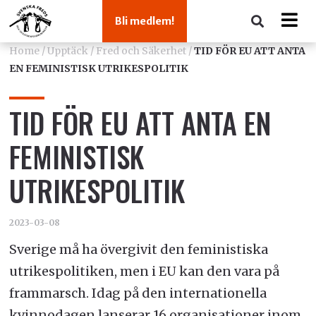
Bli medlem!
Home
/
Upptäck
/
Fred och Säkerhet
/
TID FÖR EU ATT ANTA
EN FEMINISTISK UTRIKESPOLITIK
TID FÖR EU ATT ANTA EN
FEMINISTISK
UTRIKESPOLITIK
2023-03-08
Sverige må ha övergivit den feministiska
utrikespolitiken, men i EU kan den vara på
frammarsch. Idag på den internationella
kvinnodagen lanserar 16 organisationer inom