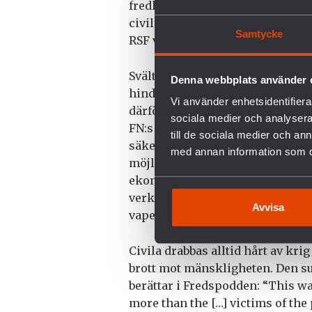
fredliga protester. Efter det sk
civila och militära aktörer. I ap
Samtycke
RSF vilka har lett till dagens hu
Svälten i Sudan är skapad och s
Denna webbplats använder 
hindrar hjälpinsatser att ta sig 
Vi använder enhetsidentifierar
därför inte dit den behövs som
sociala medier och analysera 
FN:s barnfond (UNICEF) uppmanar
till de sociala medier och a
säkert tillträde för humanitära i
med annan information som du 
möjligt. De uppmanar också det i
ekonomiska stöd till humanitära
verktyg som står till deras förfo
Avvisa
vapenvila.
Civila drabbas alltid hårt av kri
brott mot mänskligheten. Den s
berättar i Fredspodden: “This war
more than the […] victims of the 