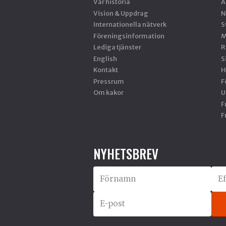
Vår historia
A
Vision & Uppdrag
N
Internationella nätverk
S
Föreningsinformation
M
Lediga tjänster
R
English
S
Kontakt
H
Pressrum
F
Om kakor
U
F
F
NYHETSBREV