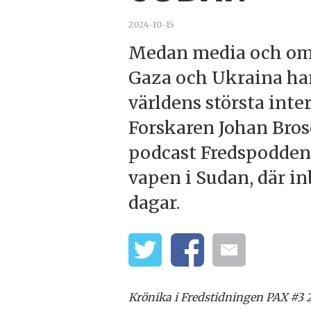
2024-10-15
Medan media och omv
Gaza och Ukraina h
världens största inte
Forskaren Johan Bros
podcast Fredspodden
vapen i Sudan, där in
dagar.
Krönika i Fredstidningen PAX #3 