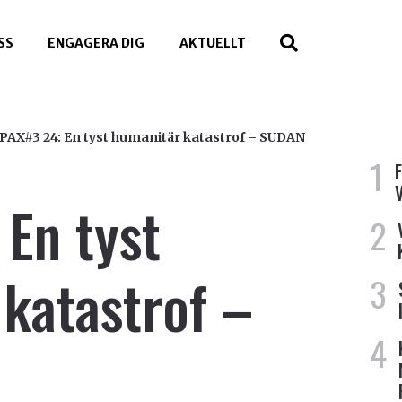
SS
ENGAGERA DIG
AKTUELLT
PAX#3 24: En tyst humanitär katastrof – SUDAN
En tyst
katastrof –