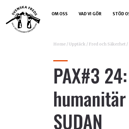
OM OSS
VAD VI GÖR
STÖD O
Home
/
Upptäck
/
Fred och Säkerhet
/
PAX#3 24: 
humanitär 
SUDAN