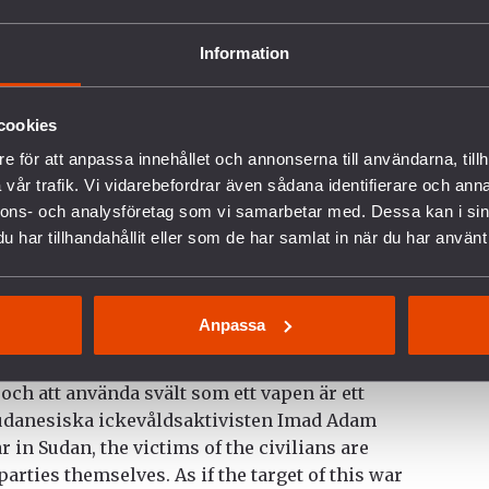
apades en övergångsregering bestående av
ril 2023 bröt nya stridigheter ut mellan SAF och
Information
manitära katastrof.
tyrd av människor: De stridande parterna
cookies
in i områden de kontrollerar, mat och hjälp når
e för att anpassa innehållet och annonserna till användarna, tillh
 mest. Världslivsmedelsprogrammet (WFP) och
vår trafik. Vi vidarebefordrar även sådana identifierare och anna
 alla parter att garantera obehindrat och
nnons- och analysföretag som vi samarbetar med. Dessa kan i sin
nsatser i Sudan för att göra deras arbete
har tillhandahållit eller som de har samlat in när du har använt 
nternationella samfundet att öka sitt
 insatser och använda alla diplomatiska
gande för att få till stånd en omedelbar
Anpassa
g och att använda svält som ett vapen är ett
udanesiska ickevåldsaktivisten Imad Adam
 in Sudan, the victims of the civilians are
parties themselves. As if the target of this war