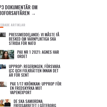
P3 DOKUMENTÄR OM
BOFORSAFFÄREN
TERADE ARTIKLAR
PRESSMEDDELANDE: VI MÅSTE FÅ
BESKED OM VÄRNPLIKTIGA SKA
STRIDA FÖR NATO
PAX NR 1 2021: AGNES HAR
ORDET
UPPROP: REGERINGEN, FÖRSVARA
ICC OCH FOLKRÄTTEN INNAN DET
ÄR FÖR SENT
PAX 1/17 KRÖNIKAN: UPPROP FÖR
EN FREDSKYRKA MOT
VAPENEXPORT
DE SKA SAMORDNA
FREDSARBETET I GÖTEBORG