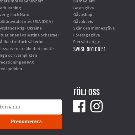
rbete mot vapenexport
Bli medlem
edrustning
Ge en gåva
verige och Nato
Gåvoshop
ilitäravtalet med USA (DCA)
Gåvobevis
ysslands krig i Ukraina
Skänk en minnesgåva
ituationen i Palestina och Israel
Företagsgåva
ållbar fred och säkerhet
Fler sätt att ge
SWISH 901 08 51
örsvars- och säkerhetspolitik
nga och värnplikten
redstidningen PAX
redspodden
FÖLJ OSS