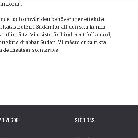
 uniform”.
undet och omvärlden behöver mer effektivt
tastrofen i Sudan för att den ska kunna
 inför rätta. Vi måste förhindra att folkmord,
ktingkris drabbar Sudan. Vi måste orka rikta
a de insatser som krävs.
AD VI GÖR
STÖD OSS