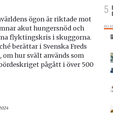
ärldens ögon är riktade mot
RELA
amnar akut hungersnöd och
rna flyktingskris i skuggorna.
ché berättar i Svenska Freds
, om hur svält används som
bördeskriget pågått i över 500
2024