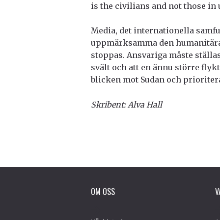
is the civilians and not those in
Media, det internationella samf
uppmärksamma den humanitära ka
stoppas. Ansvariga måste ställas
svält och att en ännu större fly
blicken mot Sudan och prioriter
Skribent: Alva Hall
OM OSS
V