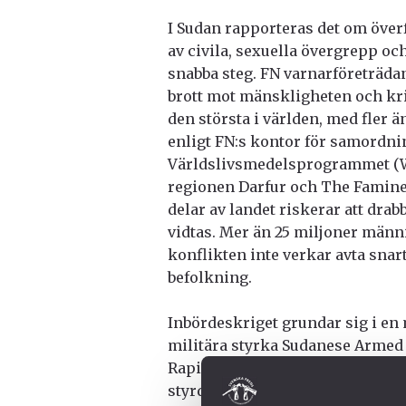
I Sudan rapporteras det om överf
av civila, sexuella övergrepp o
snabba steg. FN varnar
företräda
brott mot mänskligheten och kri
den största i världen, med fler ä
enligt FN:s kontor för samordni
Världslivsmedelsprogrammet (WFP
regionen Darfur och The Famine 
delar av landet riskerar att dra
vidtas. Mer än 25 miljoner männ
konflikten inte verkar avta snar
befolkning.
Inbördeskriget grundar sig i en
militära styrka Sudanese Armed
Rapid Support Forces (RSF). Suda
styrdes länge av diktatorn Omar 