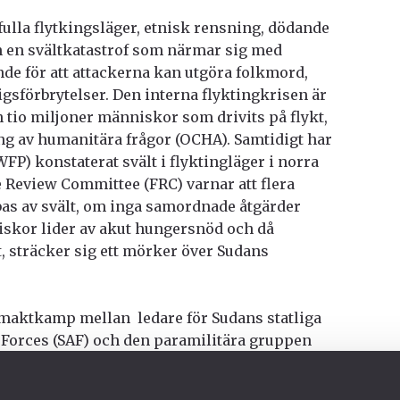
ulla flytkingsläger, etnisk rensning, dödande
ch en svältkatastrof som närmar sig med
nde för att attackerna kan utgöra folkmord,
gsförbrytelser. Den interna flyktingkrisen är
n tio miljoner människor som drivits på flykt,
ng av humanitära frågor (OCHA). Samtidigt har
) konstaterat svält i flyktingläger i norra
Review Committee (FRC) varnar att flera
bbas av svält, om inga samordnade åtgärder
iskor lider av akut hungersnöd och då
t, sträcker sig ett mörker över Sudans
 maktkamp mellan ledare för Sudans statliga
 Forces (SAF) och den paramilitära gruppen
n har en lång historia av inbördeskrig och
al Bashir, som avsattes 2019 efter månader av