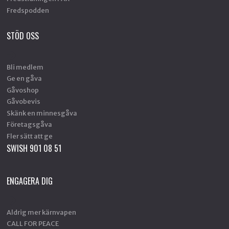
Fredspodden
STÖD OSS
Bli medlem
Ge en gåva
Gåvoshop
Gåvobevis
Skänk en minnesgåva
Företagsgåva
Fler sätt att ge
SWISH 901 08 51
ENGAGERA DIG
Aldrig mer kärnvapen
CALL FOR PEACE