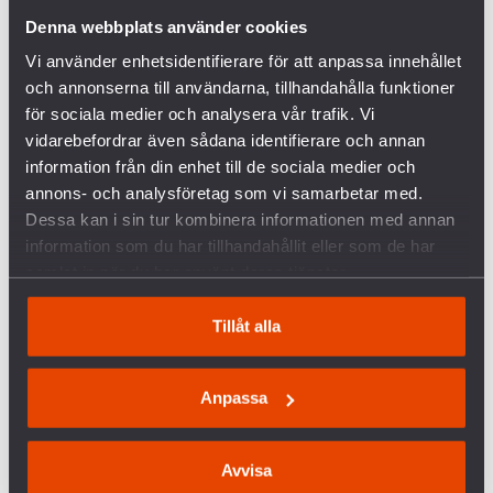
Denna webbplats använder cookies
FÖRETAGEN INOM VAPENINDUSTRIN
Vi använder enhetsidentifierare för att anpassa innehållet
och annonserna till användarna, tillhandahålla funktioner
för sociala medier och analysera vår trafik. Vi
VANLIGA FRÅGOR OCH SVAR OM KRIGET I
vidarebefordrar även sådana identifierare och annan
UKRAINA
information från din enhet till de sociala medier och
annons- och analysföretag som vi samarbetar med.
SVERIGES VAPENHANDEL MED ISRAEL
Dessa kan i sin tur kombinera informationen med annan
information som du har tillhandahållit eller som de har
KRÖNIKA: ÖB HAR RÄTT – MILITÄREN KAN INTE
samlat in när du har använt deras tjänster.
VINNA FREDEN
Tillåt alla
P3 DOKUMENTÄR OM BOFORSAFFÄREN
Anpassa
RELATERADE ARTIKLAR
ÖPPNAR SVERIGE UPP FÖR ATT ANVÄNDA KÄRNVAPEN
Avvisa
OCH TA EMOT KÄRNVAPEN PÅ SVENSKT