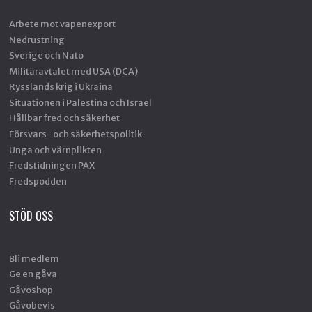
Arbete mot vapenexport
Nedrustning
Sverige och Nato
Militäravtalet med USA (DCA)
Rysslands krig i Ukraina
Situationen i Palestina och Israel
Hållbar fred och säkerhet
Försvars- och säkerhetspolitik
Unga och värnplikten
Fredstidningen PAX
Fredspodden
STÖD OSS
Bli medlem
Ge en gåva
Gåvoshop
Gåvobevis