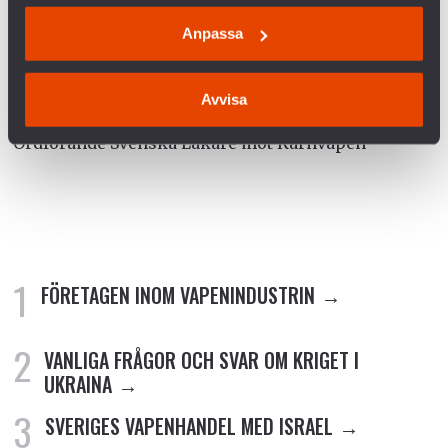
Karin Wall Härdfeldt
Anpassa
Generalsekreterare Svenska freds- och
skiljedomsföreningen
Avvisa
Vendela Englund Burnett
Ordförande Svenska Läkare mot Kärnvapen
FÖRETAGEN INOM VAPENINDUSTRIN
VANLIGA FRÅGOR OCH SVAR OM KRIGET I
UKRAINA
SVERIGES VAPENHANDEL MED ISRAEL