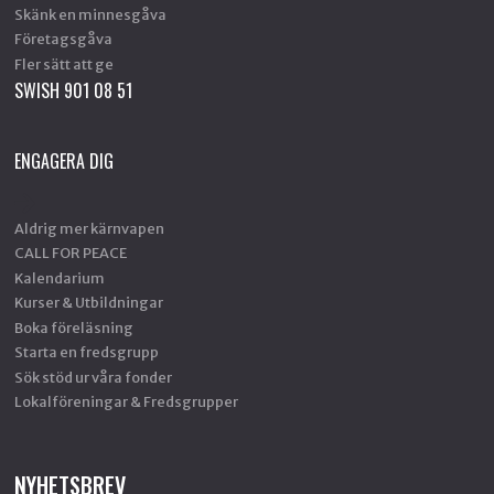
Skänk en minnesgåva
Företagsgåva
Fler sätt att ge
SWISH 901 08 51
ENGAGERA DIG
Aldrig mer kärnvapen
CALL FOR PEACE
Kalendarium
Kurser & Utbildningar
Boka föreläsning
Starta en fredsgrupp
Sök stöd ur våra fonder
Lokalföreningar & Fredsgrupper
NYHETSBREV