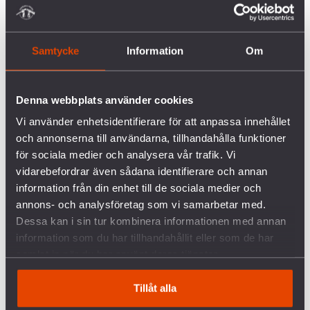
är påtryckningar från USA. Att skyndsamt ansluta
till konventionen blir därmed än mer viktigt, för att
visa Sveriges nedrustningsambitioner och det
Samtycke
Information
Om
svenska folket att Sverige kommer att vara en
fortsatt röst för nedrustning.
Denna webbplats använder cookies
I slutet av juni äger det första statspartmötet för
Vi använder enhetsidentifierare för att anpassa innehållet
FN:s konvention om förbud mot kärnvapen rum i
och annonserna till användarna, tillhandahålla funktioner
Wien. Sverige ska delta som observatör på detta
för sociala medier och analysera vår trafik. Vi
möte. Socialdemokraternas kongress beslutade i
vidarebefordrar även sådana identifierare och annan
november 2021 att partiet skulle verka för att
information från din enhet till de sociala medier och
utveckla och förtydliga konventionen, med målet
annons- och analysföretag som vi samarbetar med.
att Sverige ska ansluta sig. Nu är det upp till bevis.
Dessa kan i sin tur kombinera informationen med annan
Kommer Sverige delta på ett konstruktivt och
information som du har tillhandahållit eller som de har
engagerat sätt? Eller kommer detta möte sätta
samlat in när du har använt deras tjänster.
standarden på en ny svensk urholkad
nedrustningspolitik?
Tillåt alla