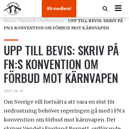
Bli medlem!
Home
/
Upptäck
/
Nedrustning
/
UPP TILL BEVIS: SKRIV PÅ
FN:S KONVENTION OM FÖRBUD MOT KÄRNVAPEN
UPP TILL BEVIS: SKRIV PÅ
FN:S KONVENTION OM
FÖRBUD MOT KÄRNVAPEN
2022-06-17
Om Sverige vill fortsätta att vara en röst för
nedrustning behöver regeringen gå med i FN:s
konvention om förbud mot kärnvapen. Det
skriver Vendela Englund Burnett, ordförande