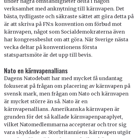
under några omständigheter delta i någon
verksamhet med anknytning till kärnvapen. Det
bästa, tydligaste och säkraste sättet att göra detta på
är att skriva på FN:s konvention om förbud mot
kärnvapen, något som Socialdemokraterna även
har kongressbeslut om att göra. När Sverige nästa
vecka deltar på konventionens första
statspartsmöte är det upp till bevis.
Nato en kärnvapenallians
Dagens Natodebatt har med mycket få undantag
fokuserat på frågan om placering av kärnvapen på
svensk mark, men frågan om Nato och kärnvapen
är mycket större än så. Nato är en
kärnvapenallians. Amerikanska kärnvapen är
grunden för det så kallade kärnvapenparaplyet,
vilket Natomedlemmarna accepterar och tror sig
vara skyddade av. Storbritanniens kärnvapen utgör