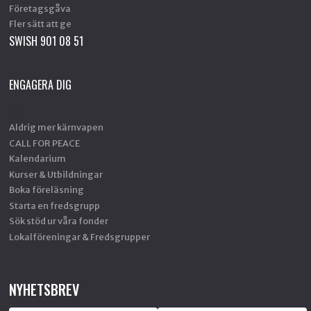
Företagsgåva
Fler sätt att ge
SWISH 901 08 51
ENGAGERA DIG
Aldrig mer kärnvapen
CALL FOR PEACE
Kalendarium
Kurser & Utbildningar
Boka föreläsning
Starta en fredsgrupp
Sök stöd ur våra fonder
Lokalföreningar & Fredsgrupper
NYHETSBREV