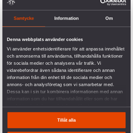
Stoltenberg inför storpublik på Folk och försvars
rikskonferens 2017 prata om hur Sveriges och
Samtycke
Information
Om
Norges långa historia av krig sedan länge övergått i
stark gemenskap och goda relationer.
Denna webbplats använder cookies
Fred uppstår inte i ett vakuum
Vi använder enhetsidentifierare för att anpassa innehållet
Fred uppstår inte i ett vakuum utan byggs och
och annonserna till användarna, tillhandahålla funktioner
stärks med de medel som prioriteras politiskt. I
för sociala medier och analysera vår trafik. Vi
början av 1900-talet var det en stark fredsrörelse
vidarebefordrar även sådana identifierare och annan
som fick politikerna att fatta det avgörande beslut
information från din enhet till de sociala medier och
som nu är en självklar del av vår historia. Låt därför
annons- och analysföretag som vi samarbetar med.
den nationella säkerhetsstrategin ge nyanser åt den
Dessa kan i sin tur kombinera informationen med annan
ensidighet som just nu präglar beslutsfattarnas syn
information som du har tillhandahållit eller som de har
på säkerhet. Vad finns den annars till för?
samlat in när du har använt deras tjänster.
Agnes Hellström
Tillåt alla
ordförande Svenska Freds- och