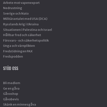
Arbete mot vapenexport
Nedrustning
Sverige och Nato
Militäravtalet med USA (DCA)
Rysslands krig i Ukraina
Situationen i Palestina och Israel
Hållbar fred och säkerhet
Försvars- och säkerhetspolitik
Unga och värnplikten
Fredstidningen PAX
Fredspodden
STÖD OSS
Bli medlem
Ge en gåva
Gåvoshop
Gåvobevis
Skänk en minnesgåva