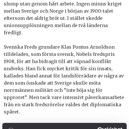
slump utan genom hårt arbete. Ingen minns kriget
mellan Sverige och Norge i början av 1900-talet
eftersom det aldrig bröt ut. I stället skedde
unionsupplösningen mellan de två länderna
fredligt.
Svenska Freds grundare Klas Pontus Arnoldson
tilldelades, som första svensk, Nobels fredspris
1908, för att ha bidragit till att väpnad konflikt
undveks. Han fick mycket kritik för sin insats,
kallades bland annat för landsförrädare av några av
dem som önskade att Sverige skulle möta
norrmännen militärt och ”inte böja sig för
upproret”. Men tack vare intensivt påverkansarbete
från en stark fredsrörelse valdes det diplomatiska
spåret.
Därför kunde också Natos generalsekreterare Jens