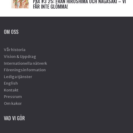
PAX #3 25: FRÅN HIROSHIMA OCH NAGASAKI – VI
FÅR INTE GLÖMMA!
OM OSS
Vår historia
Vision & Uppdrag
Internationella nätverk
Föreningsinformation
Lediga tjänster
English
Kontakt
Pressrum
Om kakor
VAD VI GÖR