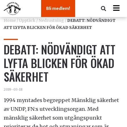
Bli medlem!
Home
/
Upptäck
/
Nedrustning
/
DEBATT: NÖDVÄNDIGT
ATT LYFTA BLICKEN FÖR ÖKAD SÄKERHET
DEBATT: NÖDVÄNDIGT ATT
LYFTA BLICKEN FÖR ÖKAD
SÄKERHET
2019-03-18
1994 myntades begreppet Mänsklig säkerhet
av UNDP, FN:s utvecklingsorgan. Med
mänsklig säkerhet som utgångspunkt
prioriteras de hot och utmaningar som är