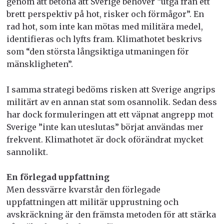
genom att betona att Sverige behöver “utgå från ett
brett perspektiv på hot, risker och förmågor”. En
rad hot, som inte kan mötas med militära medel,
identifieras och lyfts fram. Klimathotet beskrivs
som “den största långsiktiga utmaningen för
mänskligheten”.
I samma strategi bedöms risken att Sverige angrips
militärt av en annan stat som osannolik. Sedan dess
har dock formuleringen att ett väpnat angrepp mot
Sverige ”inte kan uteslutas” börjat användas mer
frekvent. Klimathotet är dock oförändrat mycket
sannolikt.
En förlegad uppfattning
Men dessvärre kvarstår den förlegade
uppfattningen att militär upprustning och
avskräckning är den främsta metoden för att stärka