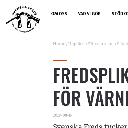
OM OSS
VAD VI GÖR
STÖD O
Home
/
Upptäck
/
Försvars- och Säker
FREDSPLIK
FÖR VÄRN
2018-08-15
Svenska Freds tycker 