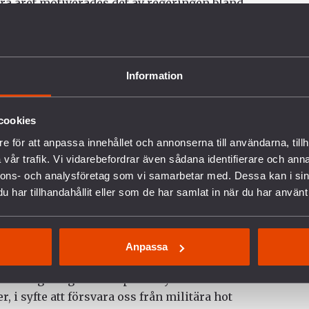
ra året motiverades det av regeringen bland
te lyckats rekrytera tillräckligt många
 för utredningen och ifrågasätter militärens
Information
ingen var att det saknas engagemang bland
cookies
tsats är i stället att unga ser andra sätt att
nes Hellström, ordförande för Svenska Freds.
e för att anpassa innehållet och annonserna till användarna, tillh
vår trafik. Vi vidarebefordrar även sådana identifierare och anna
redsplikt. Alla unga som kallas till mönstring
nnons- och analysföretag som vi samarbetar med. Dessa kan i sin
ikt, för att få möjlighet att bidra till en
har tillhandahållit eller som de har samlat in när du har använt 
militär våldsanvändning, samt få fördjupad
s klimatförändringar också är en
er hon.
Anpassa
alde regeringen att köpa ett nytt amerikanskt
, i syfte att försvara oss från militära hot