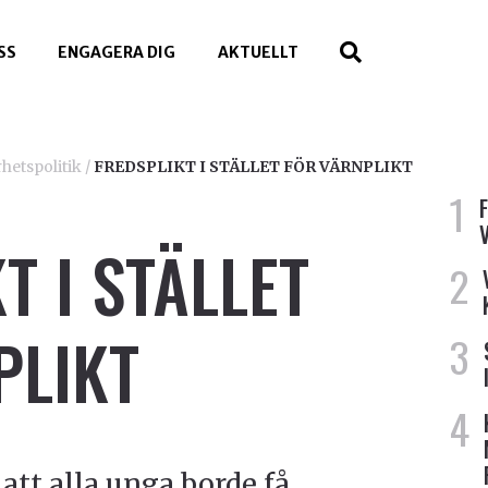
SS
ENGAGERA DIG
AKTUELLT
hetspolitik
/
FREDSPLIKT I STÄLLET FÖR VÄRNPLIKT
T I STÄLLET
PLIKT
att alla unga borde få