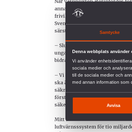
När värnplikten återinfördes för
annat med att Försvarsmakten in
frivilliga.
Svenska Freds var remissinstans
särställning.
Samtycke
– Slutsatsen som drogs i utredn
Denna webbplats använder 
unga för landets säkerhet. Vår slu
bidra till säkerhet på, säger Ag
Vi använder enhetsidentifierar
sociala medier och analysera 
– Vi har lanserat en idé om en f
till de sociala medier och a
ska även uppmanas att göra fredspl
med annan information som du 
säkrare, mer hållbar värld utan 
förståelse för varför exempelvi
säkerhetspolitisk fråga, fortsätt
Avvisa
Mitt i det svenska brandkaoset v
luftvärnsssystem för tio miljarder