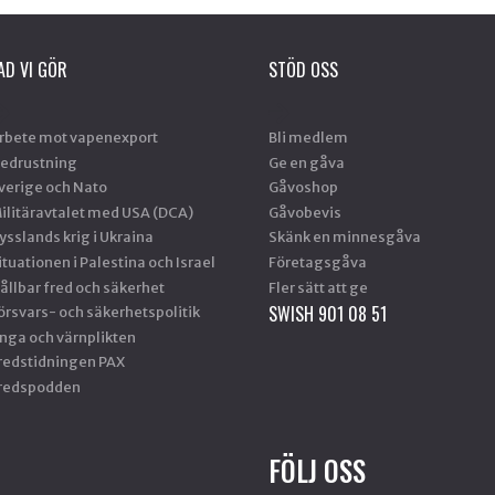
AD VI GÖR
STÖD OSS
rbete mot vapenexport
Bli medlem
edrustning
Ge en gåva
verige och Nato
Gåvoshop
ilitäravtalet med USA (DCA)
Gåvobevis
ysslands krig i Ukraina
Skänk en minnesgåva
ituationen i Palestina och Israel
Företagsgåva
ållbar fred och säkerhet
Fler sätt att ge
SWISH 901 08 51
örsvars- och säkerhetspolitik
nga och värnplikten
redstidningen PAX
redspodden
FÖLJ OSS