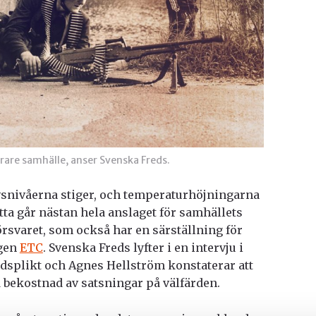
äkrare samhälle, anser Svenska Freds.
avsnivåerna stiger, och temperaturhöjningarna
etta går nästan hela anslaget för samhällets
försvaret, som också har en särställning för
ngen
ETC
. Svenska Freds lyfter i en intervju i
edsplikt och Agnes Hellström konstaterar att
å bekostnad av satsningar på välfärden.