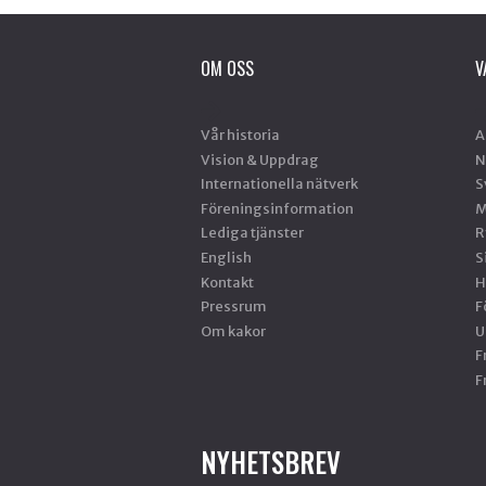
OM OSS
V
Vår historia
A
Vision & Uppdrag
N
Internationella nätverk
S
Föreningsinformation
M
Lediga tjänster
R
English
S
Kontakt
H
Pressrum
F
Om kakor
U
F
F
NYHETSBREV