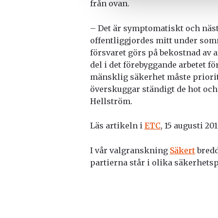
från ovan.
– Det är symptomatiskt och nästa
offentliggjordes mitt under som
försvaret görs på bekostnad av a
del i det förebyggande arbetet f
mänsklig säkerhet måste priori
överskuggar ständigt de hot och
Hellström.
Läs artikeln i
ETC
, 15 augusti 20
I vår valgranskning
Säkert
bredd
partierna står i olika säkerhetsp