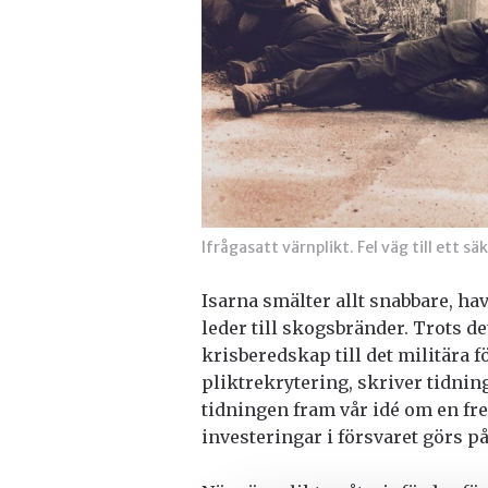
Ifrågasatt värnplikt. Fel väg till ett s
Isarna smälter allt snabbare, h
leder till skogsbränder. Trots d
krisberedskap till det militära 
pliktrekrytering, skriver tidni
tidningen fram vår idé om en fr
investeringar i försvaret görs p