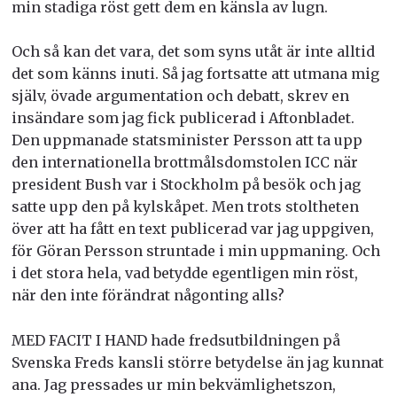
min stadiga röst gett dem en känsla av lugn.
Och så kan det vara, det som syns utåt är inte alltid
det som känns inuti. Så jag fortsatte att utmana mig
själv, övade argumentation och debatt, skrev en
insändare som jag fick publicerad i Aftonbladet.
Den uppmanade statsminister Persson att ta upp
den internationella brottmålsdomstolen ICC när
president Bush var i Stockholm på besök och jag
satte upp den på kylskåpet. Men trots stoltheten
över att ha fått en text publicerad var jag uppgiven,
för Göran Persson struntade i min uppmaning. Och
i det stora hela, vad betydde egentligen min röst,
när den inte förändrat någonting alls?
MED FACIT I HAND hade fredsutbildningen på
Svenska Freds kansli större betydelse än jag kunnat
ana. Jag pressades ur min bekvämlighetszon,