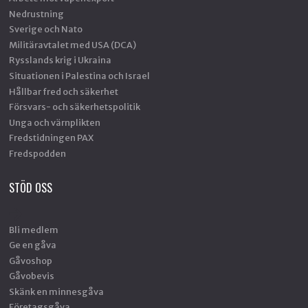
Nedrustning
Sverige och Nato
Militäravtalet med USA (DCA)
Rysslands krig i Ukraina
Situationen i Palestina och Israel
Hållbar fred och säkerhet
Försvars- och säkerhetspolitik
Unga och värnplikten
Fredstidningen PAX
Fredspodden
STÖD OSS
Bli medlem
Ge en gåva
Gåvoshop
Gåvobevis
Skänk en minnesgåva
Företagsgåva