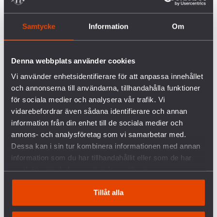
I DET HÄR NUMRET av Pax finns röster från
Fredsakademins deltagare med för första gången.
Samtycke
Information
Om
Det känns som början på något stort.
AGNES HELLSTRÖM, ordförande Svenska Freds
Denna webbplats använder cookies
Vi använder enhetsidentifierare för att anpassa innehållet
och annonserna till användarna, tillhandahålla funktioner
för sociala medier och analysera vår trafik. Vi
vidarebefordrar även sådana identifierare och annan
information från din enhet till de sociala medier och
FÖRETAGEN INOM VAPENINDUSTRIN
annons- och analysföretag som vi samarbetar med.
Dessa kan i sin tur kombinera informationen med annan
information som du har tillhandahållit eller som de har
VANLIGA FRÅGOR OCH SVAR OM KRIGET I
samlat in när du har använt deras tjänster.
UKRAINA
SVERIGES VAPENHANDEL MED ISRAEL
Tillåt alla