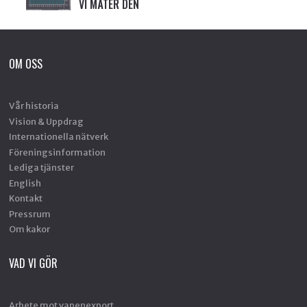
VI MÄTER DEN
OM OSS
Vår historia
Vision & Uppdrag
Internationella nätverk
Föreningsinformation
Lediga tjänster
English
Kontakt
Pressrum
Om kakor
VAD VI GÖR
Arbete mot vapenexport