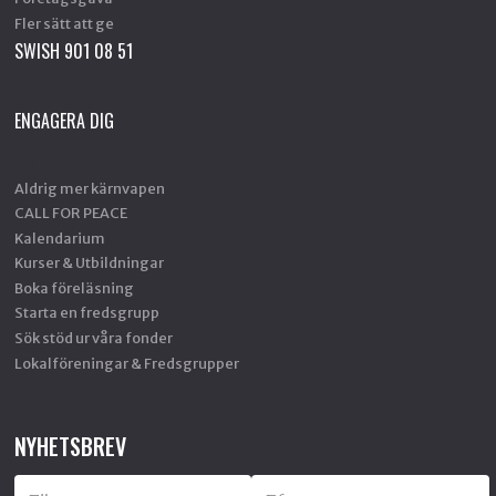
Fler sätt att ge
SWISH 901 08 51
ENGAGERA DIG
Aldrig mer kärnvapen
CALL FOR PEACE
Kalendarium
Kurser & Utbildningar
Boka föreläsning
Starta en fredsgrupp
Sök stöd ur våra fonder
Lokalföreningar & Fredsgrupper
NYHETSBREV