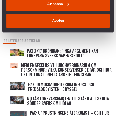
KRÖNIKA: ÖB HAR RÄTT – MILITÄREN KAN INTE
Anpassa
VINNA FREDEN
P3 DOKUMENTÄR OM BOFORSAFFÄREN
Avvisa
RELATERADE ARTIKLAR
PAX 2/17 KRÖNIKAN: ”INGA ARGUMENT KAN
FÖRSVARA SVENSK VAPENEXPORT”
MEDLEMSEXKLUSIVT LUNCHWEBBINARIUM OM
PERSONMINOR; VILKA KONSEKVENSER DE FÅR OCH HUR
DET INTERNATIONELLA ARBETET FUNGERAR.
PAX: DEMOKRATIKRITERIUM INFÖRS OCH
FREDSLOBBYISTEN I BRYSSEL
NU FÅR FÖRSVARSMAKTEN TILLSTÅND ATT SKJUTA
SÖNDER SVENSK MILJÖLAG
PAX: UPPRUSTNINGENS ÅTERKOMST – OCH HUR