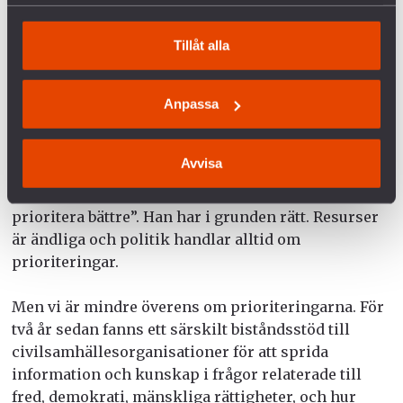
samlat in när du har använt deras tjänster.
återstår att se. Men historiskt sett har amerikanska
baser i andra länder också orsakat omfattande
Tillåt alla
miljöskador på grund av läckor, olyckor och i vissa
fall avsiktlig nedgrävning eller utsläpp av giftiga
ämnen.
Anpassa
Biståndsminister Johan Forssell sa i en
Avvisa
debattartikel i DN nyligen att “våra generösa
biståndsmedel är en ändlig resurs och vi behöver
prioritera bättre”. Han har i grunden rätt. Resurser
är ändliga och politik handlar alltid om
prioriteringar.
Men vi är mindre överens om prioriteringarna. För
två år sedan fanns ett särskilt biståndsstöd till
civilsamhällesorganisationer för att sprida
information och kunskap i frågor relaterade till
fred, demokrati, mänskliga rättigheter, och hur