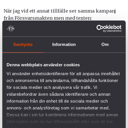
När jag vid ett annat tillfälle ser samma kampanj
från Försvarsmakten men med texten:
“ALLEMANSRÄTTEN VÄRD ATT FÖRSVARA” hajar jag
till igen. Det är tack vare det militära försvaret som
vi har det vi har, ska vi förstå. Och vara tacksamma
Samtycke
Information
Om
när vi plockar svamp och blåbär. Det svenska
försvaret har dock, precis som militärer över hela
världen, undantag från stora klimatavtal, de får
Denna webbplats använder cookies
släppa ut mer, och mer kontrollerat än andra
Vi använder enhetsidentifierare för att anpassa innehållet
sektorer i vårt samhälle, använda gifter som för
och annonserna till användarna, tillhandahålla funktioner
andra för länge sedan är förbjudna och stoppa
för sociala medier och analysera vår trafik. Vi
miljöprojekt och vindkraftverk med särskilda
vidarebefordrar även sådana identifierare och annan
veton.
information från din enhet till de sociala medier och
annons- och analysföretag som vi samarbetar med.
Hur allemansrätten påverkas av det militära avtalet
Dessa kan i sin tur kombinera informationen med annan
med USA (DCA), som innebär en ökad och mer
information som du har tillhandahållit eller som de har
permanent närvaro av det amerikanska försvaret,