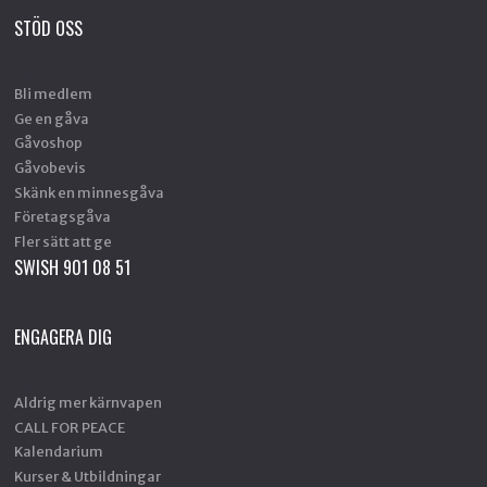
STÖD OSS
Bli medlem
Ge en gåva
Gåvoshop
Gåvobevis
Skänk en minnesgåva
Företagsgåva
Fler sätt att ge
SWISH 901 08 51
ENGAGERA DIG
Aldrig mer kärnvapen
CALL FOR PEACE
Kalendarium
Kurser & Utbildningar