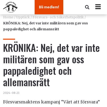
Bli medlem!
Home
/
Upptäck
/
Försvars- och Säkerhetspolitik
/
KRÖNIKA: Nej, det var inte militären som gav oss
pappaledighet och allemansrätt
KRÖNIKA: Nej, det var inte
militären som gav oss
pappaledighet och
allemansrätt
2024-08-21
Försvarsmaktens kampanj “Värt att försvara”