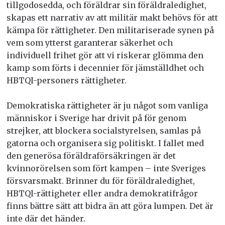
tillgodosedda, och föräldrar sin föräldraledighet,
skapas ett narrativ av att militär makt behövs för att
kämpa för rättigheter. Den militariserade synen på
vem som ytterst garanterar säkerhet och
individuell frihet gör att vi riskerar glömma den
kamp som förts i decennier för jämställdhet och
HBTQI-personers rättigheter.
Demokratiska rättigheter är ju något som vanliga
människor i Sverige har drivit på för
genom
strejker, att blockera socialstyrelsen, samlas på
gatorna och organisera sig politiskt.
I fallet med
den generösa föräldraförsäkringen är det
kvinnorörelsen som fört kampen – inte Sveriges
försvarsmakt. Brinner du för föräldraledighet,
HBTQI-rättigheter eller andra demokratifrågor
finns bättre sätt att bidra än att göra lumpen. Det är
inte där det händer.