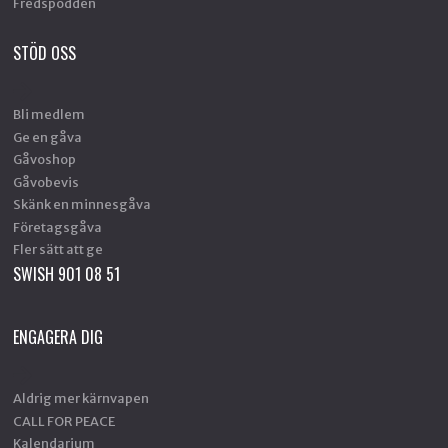
Fredspodden
STÖD OSS
Bli medlem
Ge en gåva
Gåvoshop
Gåvobevis
Skänk en minnesgåva
Företagsgåva
Fler sätt att ge
SWISH 901 08 51
ENGAGERA DIG
Aldrig mer kärnvapen
CALL FOR PEACE
Kalendarium