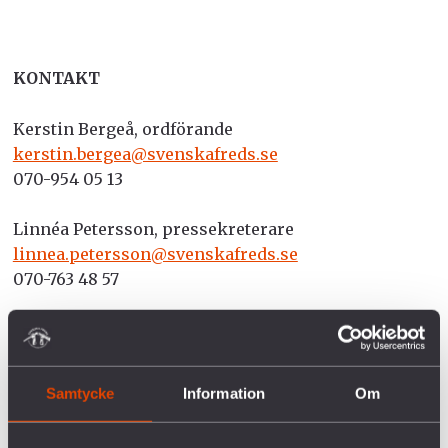
KONTAKT
Kerstin Bergeå, ordförande
kerstin.bergea@svenskafreds.se
070-954 05 13
Linnéa Petersson, pressekreterare
linnea.petersson@svenskafreds.se
070-763 48 57
Pressbild på Kerstin Bergeå finns här.
Samtycke
Information
Om