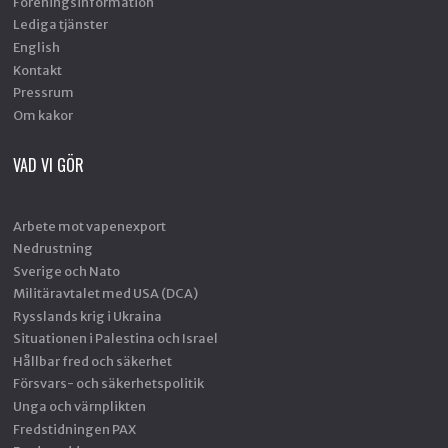
Föreningsinformation
Lediga tjänster
English
Kontakt
Pressrum
Om kakor
VAD VI GÖR
Arbete mot vapenexport
Nedrustning
Sverige och Nato
Militäravtalet med USA (DCA)
Rysslands krig i Ukraina
Situationen i Palestina och Israel
Hållbar fred och säkerhet
Försvars- och säkerhetspolitik
Unga och värnplikten
Fredstidningen PAX