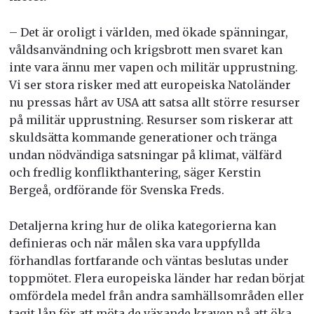
– Det är oroligt i världen, med ökade spänningar,
våldsanvändning och krigsbrott men svaret kan
inte vara ännu mer vapen och militär upprustning.
Vi ser stora risker med att europeiska Natoländer
nu pressas hårt av USA att satsa allt större resurser
på militär upprustning. Resurser som riskerar att
skuldsätta kommande generationer och tränga
undan nödvändiga satsningar på klimat, välfärd
och fredlig konflikthantering, säger Kerstin
Bergeå, ordförande för Svenska Freds.
Detaljerna kring hur de olika kategorierna kan
definieras och när målen ska vara uppfyllda
förhandlas fortfarande och väntas beslutas under
toppmötet. Flera europeiska länder har redan börjat
omfördela medel från andra samhällsområden eller
tagit lån för att möta de växande kraven på att öka