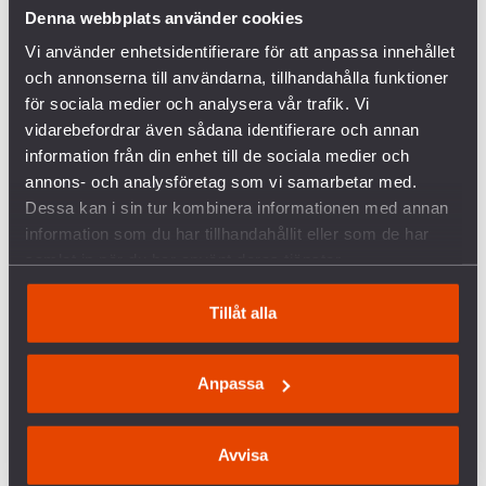
Denna webbplats använder cookies
FÖRETAGEN INOM VAPENINDUSTRIN
Vi använder enhetsidentifierare för att anpassa innehållet
och annonserna till användarna, tillhandahålla funktioner
VANLIGA FRÅGOR OCH SVAR OM KRIGET I
för sociala medier och analysera vår trafik. Vi
UKRAINA
vidarebefordrar även sådana identifierare och annan
information från din enhet till de sociala medier och
SVERIGES VAPENHANDEL MED ISRAEL
annons- och analysföretag som vi samarbetar med.
Dessa kan i sin tur kombinera informationen med annan
information som du har tillhandahållit eller som de har
KRÖNIKA: ÖB HAR RÄTT – MILITÄREN KAN INTE
samlat in när du har använt deras tjänster.
VINNA FREDEN
Tillåt alla
P3 DOKUMENTÄR OM BOFORSAFFÄREN
Anpassa
RELATERADE ARTIKLAR
PRESSMEDDELANDE: POLICY OTILLRÄCKLIGT FÖR
Avvisa
ATT STOPPA KÄRNVAPEN I SVERIGE