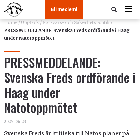
Bli medlem!
Home
/
Upptäck
/
Försvars- och Säkerhetspolitik
/
PRESSMEDDELANDE: Svenska Freds ordförande i Haag
under Natotoppmötet
PRESSMEDDELANDE:
Svenska Freds ordförande i
Haag under
Natotoppmötet
2025-06-23
Svenska Freds är kritiska till Natos planer på