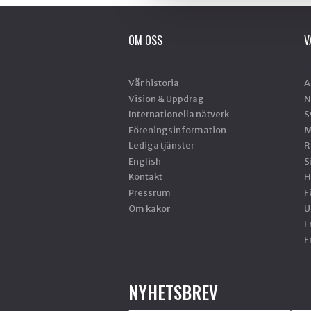
OM OSS
V
Vår historia
A
Vision & Uppdrag
N
Internationella nätverk
S
Föreningsinformation
M
Lediga tjänster
R
English
S
Kontakt
H
Pressrum
F
Om kakor
U
F
F
NYHETSBREV